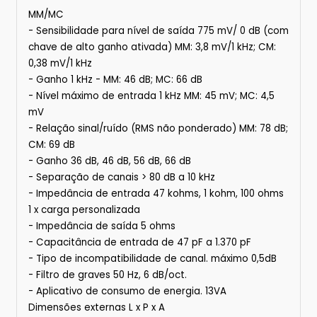
MM/MC
- Sensibilidade para nível de saída 775 mV/ 0 dB (com
chave de alto ganho ativada) MM: 3,8 mV/1 kHz; CM:
0,38 mV/1 kHz
- Ganho 1 kHz - MM: 46 dB; MC: 66 dB
- Nível máximo de entrada 1 kHz MM: 45 mV; MC: 4,5
mV
- Relação sinal/ruído (RMS não ponderado) MM: 78 dB;
CM: 69 dB
- Ganho 36 dB, 46 dB, 56 dB, 66 dB
- Separação de canais > 80 dB a 10 kHz
- Impedância de entrada 47 kohms, 1 kohm, 100 ohms
1 x carga personalizada
- Impedância de saída 5 ohms
- Capacitância de entrada de 47 pF a 1.370 pF
- Tipo de incompatibilidade de canal. máximo 0,5dB
- Filtro de graves 50 Hz, 6 dB/oct.
- Aplicativo de consumo de energia. 13VA
Dimensões externas L x P x A