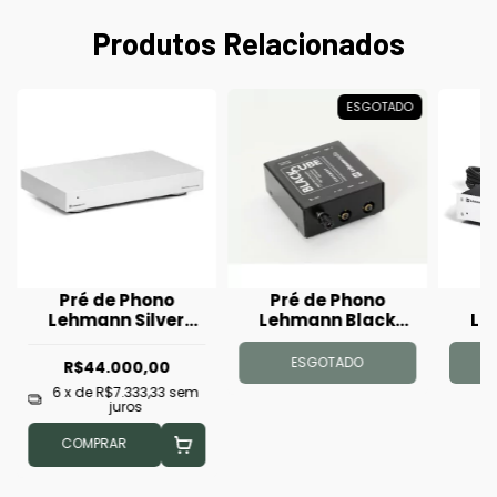
Produtos Relacionados
ESGOTADO
Pré de Phono
Pré de Phono
P
Lehmann Silver
Lehmann Black
Le
Cube
Cube Statement
ESGOTADO
R$44.000,00
6
x de
R$7.333,33
sem
juros
COMPRAR