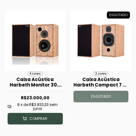
ESGOTADO
4 cores
2 cores
Caixa Acústica
Caixa Acústica
Harbeth Monitor 30.2
Harbeth Compact 7 ES
XD Seminova
XD - (Unidade)
(Unidade)
ESGOTADO
R$23.000,00
6
x de
R$3.833,33
sem
juros
COMPRAR