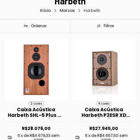
Harbeth
Início
Marcas
Harbeth
Ordenar
Filtrar
2 cores
4 cores
Caixa Acústica
Caixa Acústica
Harbeth SHL-5 Plus XD
Harbeth P3ESR XD
- (Unidade)
(Par)
R$28.076,00
R$27.945,00
6
x de
R$4.679,33
sem
6
x de
R$4.657,50
sem
juros
juros