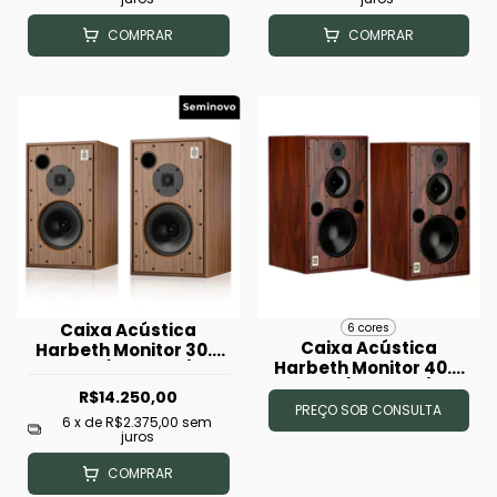
COMPRAR
COMPRAR
Caixa Acústica
6 cores
Caixa Acústica
Harbeth Monitor 30.2
Harbeth Monitor 40.3
XD - (Unidade)
XD - (Unidade)
(seminova)
R$14.250,00
PREÇO SOB CONSULTA
6
x de
R$2.375,00
sem
juros
COMPRAR