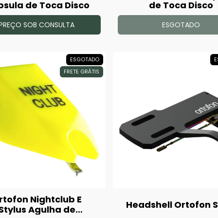
sula de Toca Disco
de Toca Disco
PREÇO SOB CONSULTA
ESGOTADO
ESGOTADO
E
FRETE GRÁTIS
rtofon Nightclub E
Headshell Ortofon 
Stylus Agulha de