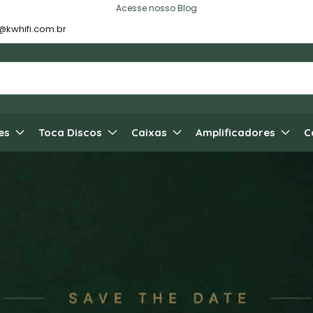
Acesse nosso Blog
@kwhifi.com.br
es
Toca Discos
Caixas
Amplificadores
C