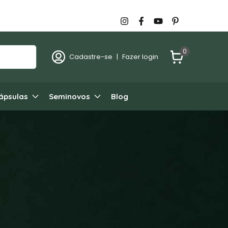
0
Cadastre-se
|
Fazer login
ápsulas
Seminovos
Blog