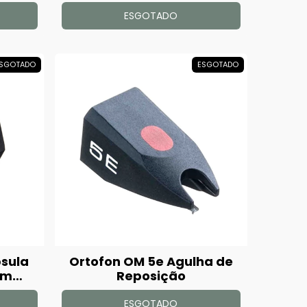
ESGOTADO
SGOTADO
ESGOTADO
psula
Ortofon OM 5e Agulha de
em
Reposição
ESGOTADO