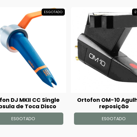
ESGOTADO
E
fon DJ MKII CC Single
Ortofon OM-10 Agul
sula de Toca Disco
reposição
ESGOTADO
ESGOTADO