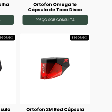
ulha
Ortofon Omega 1e
Cápsula de Toca Disco
A
PREÇO SOB CONSULTA
SGOTADO
ESGOTADO
psula
Ortofon 2M Red Cápsula