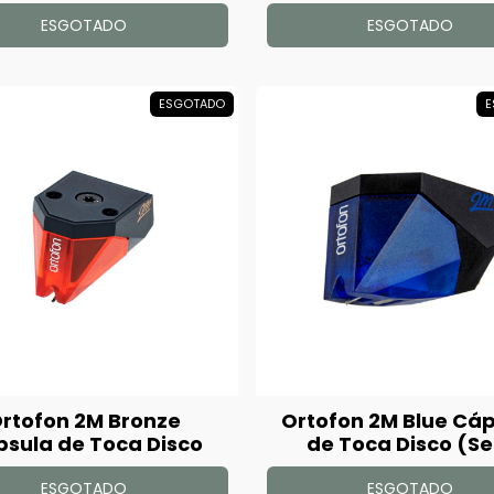
Reposição
ESGOTADO
ESGOTADO
ESGOTADO
E
rtofon 2M Bronze
Ortofon 2M Blue Cá
sula de Toca Disco
de Toca Disco (S
Embalagem)
ESGOTADO
ESGOTADO