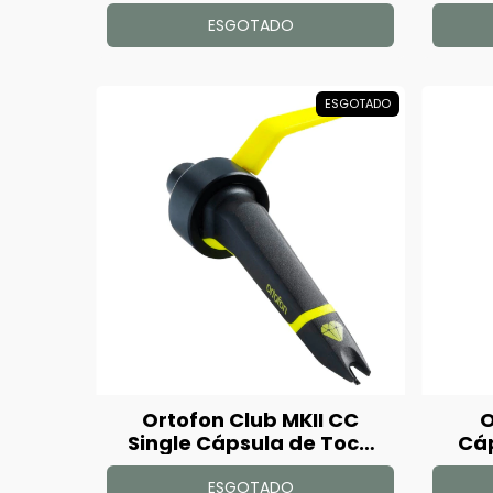
ESGOTADO
ESGOTADO
Ortofon Club MKII CC
O
Single Cápsula de Toca
Cáp
Disco
ESGOTADO