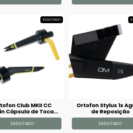
ESGOTADO
E
tofon Club MKII CC
Ortofon Stylus 1s A
in Cápsula de Toca
de Reposição
Disco Par
ESGOTADO
ESGOTADO