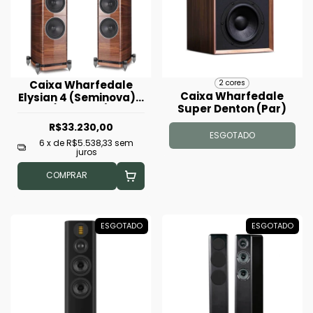
Caixa Wharfedale
2 cores
Caixa Wharfedale
Elysian 4 (Seminova) -
Super Denton (Par)
(Unidade)
R$33.230,00
ESGOTADO
6
x de
R$5.538,33
sem
juros
COMPRAR
ESGOTADO
ESGOTADO