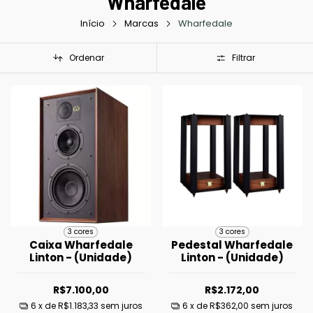
Wharfedale
Início
Marcas
Wharfedale
Ordenar
Filtrar
3 cores
3 cores
Caixa Wharfedale
Pedestal Wharfedale
Linton - (Unidade)
Linton - (Unidade)
R$7.100,00
R$2.172,00
6
x de
R$1.183,33
sem juros
6
x de
R$362,00
sem juros