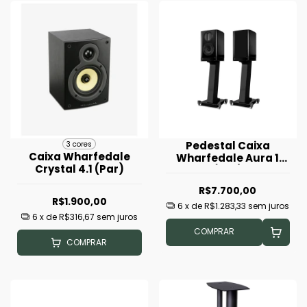
Pedestal Caixa
3 cores
Caixa Wharfedale
Wharfedale Aura 1
Crystal 4.1 (Par)
(Par)
R$7.700,00
R$1.900,00
6
x de
R$1.283,33
sem juros
6
x de
R$316,67
sem juros
COMPRAR
COMPRAR