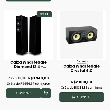
39
%
OFF
Caixa Wharfedale
3 cores
Caixa Wharfedale
Diamond 12.4 -
Crystal 4.C
(Unidade) (Black Oak)
R$6.500,00
R$3.940,00
R$2.000,00
6
x de
R$656,67
sem juros
6
x de
R$333,33
sem juros
COMPRAR
COMPRAR