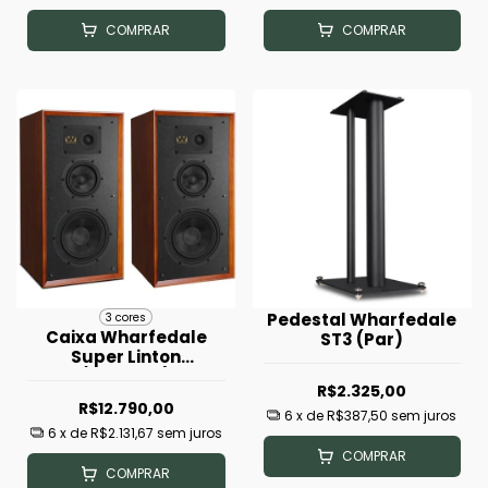
COMPRAR
COMPRAR
Pedestal Wharfedale
3 cores
Caixa Wharfedale
ST3 (Par)
Super Linton
(Unidade)
R$2.325,00
R$12.790,00
6
x de
R$387,50
sem juros
6
x de
R$2.131,67
sem juros
COMPRAR
COMPRAR