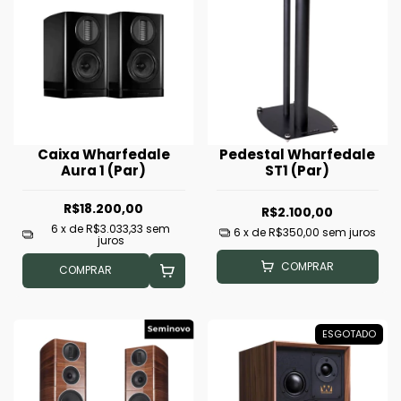
Caixa Wharfedale
Pedestal Wharfedale
Aura 1 (Par)
ST1 (Par)
R$18.200,00
R$2.100,00
6
x de
R$3.033,33
sem
6
x de
R$350,00
sem juros
juros
COMPRAR
COMPRAR
ESGOTADO