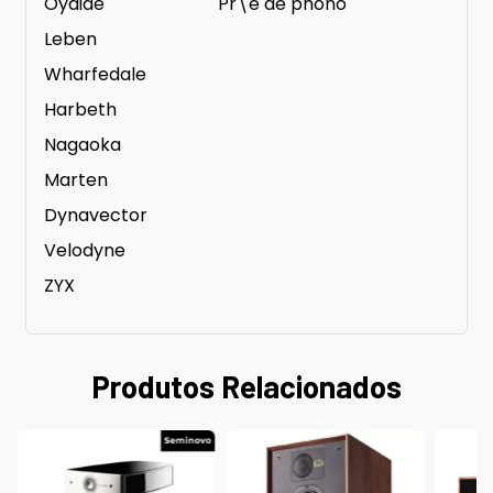
Oyaide
Pr\é de phono
Leben
Wharfedale
Harbeth
Nagaoka
Marten
Dynavector
Velodyne
ZYX
Produtos Relacionados