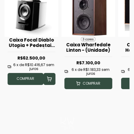
Caixa Focal Diablo
3 cores
Caixa Wharfedale
Ca
Utopia + Pedestais
Linton - (Unidade)
Har
(Seminovo)
30.
R$62.500,00
R$7.100,00
R
6
x de
R$10.416,67
sem
juros
6
x de
R$1.183,33
sem
6
x
juros
COMPRAR
COMPRAR