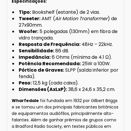
Especificações:
Tipo:
Bookshelf (estante) de 2 vias.
Tweeter:
AMT (
Air Motion Transformer
) de
27x90mm.
Woofer:
5 polegadas (130mm) em fibra de
vidro trançada.
Resposta de Frequência:
48Hz – 22kHz.
Sensibilidade:
86 dB.
Impedância:
6 Ohms (mínima de 4.1 Ω).
Potência Recomendada:
25W a 100W.
Pórtico de Graves:
SLPP (saída inferior por
fenda).
Peso:
12,5 kg (cada caixa).
Dimensões (AxLxP):
38,6 x 24,6 x 35,2 cm.
Wharfedale
foi fundada em 1932 por Gilbert Briggs
e se tornou um dos principais fabricantes britânicos
de equipamentos audiófilos, principalmente alto-
falantes. Além de ganhar prêmios de grupos como
a Bradford Radio Society, em testes públicos em