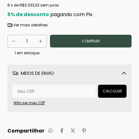
6
x de
R$3.033,33
sem juros
5% de desconto
pagando com Pix
Ver mais detalhes
1
em estoque
MEIOS DE ENVIO
Alterar CEP
CALCULAR
Não sei meu CEP
Compartilhar