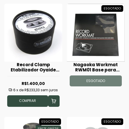
ESGOTADO
Record Clamp
Nagaoka Workmat
Etabilizador Oyaide
RWM01 Base para
STB-MSX
Limpeza de Discos
ESGOTADO
R$1.400,00
6
x de
R$233,33
sem juros
COMPRAR
ESGOTADO
ESGOTADO
FRETE GRÁTIS