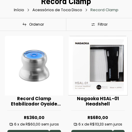
Record Clamp
Início
Acessórios de Toca Disco
Record Clamp
Ordenar
Filtrar
Record Clamp
Nagaoka HSAL-01
Etabilizador Oyaide
Headshell
STB-EP
R$360,00
R$680,00
6
x de
R$60,00
sem juros
6
x de
R$113,33
sem juros