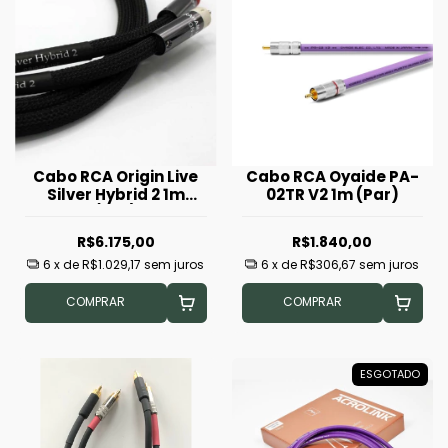
Cabo RCA Origin Live
Cabo RCA Oyaide PA-
Silver Hybrid 2 1m
02TR V2 1m (Par)
(Par)
R$6.175,00
R$1.840,00
6
x de
R$1.029,17
sem juros
6
x de
R$306,67
sem juros
COMPRAR
COMPRAR
ESGOTADO