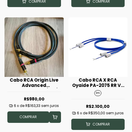
COMPRAR
COMPRAR
Cabo RCA Origin Live
Cabo RCA X RCA
Advanced
Oyaide PA-2075 RR V2
Interconect 1m (Par)
1m
1m
R$980,00
6
x de
R$163,33
sem juros
R$2.100,00
6
x de
R$350,00
sem juros
COMPRAR
COMPRAR