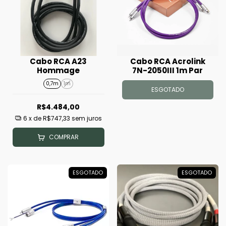
Cabo RCA A23
Cabo RCA Acrolink
Hommage
7N-2050III 1m Par
0,7m
1m
ESGOTADO
R$4.484,00
6
x de
R$747,33
sem juros
COMPRAR
ESGOTADO
ESGOTADO