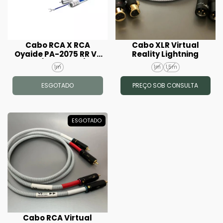
Cabo RCA X RCA
Cabo XLR Virtual
Oyaide PA-2075 RR V2
Reality Lightning
1m (Seminovo)
1m
1m
1,5m
ESGOTADO
PREÇO SOB CONSULTA
ESGOTADO
Cabo RCA Virtual