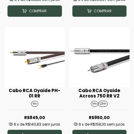
COMPRAR
COMPRAR
Cabo RCA Oyaide PH-
Cabo RCA Oyaide
01 RR
Across 750 RR V2
1m
1m
1,3m
R$845,00
R$950,00
6
x de
R$140,83
sem juros
6
x de
R$158,33
sem juros