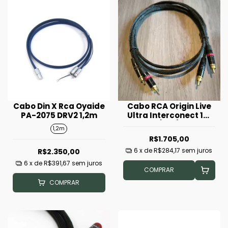
Cabo Din X Rca Oyaide
Cabo RCA Origin Live
PA-2075 DRV2 1,2m
Ultra Interconect 1m
(Par)
1,2m
R$1.705,00
6
x de
R$284,17
sem juros
R$2.350,00
6
x de
R$391,67
sem juros
COMPRAR
COMPRAR