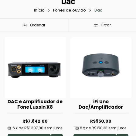
Dac
Início
Fones de ouvido
Dac
Ordenar
Filtrar
DAC e Amplificador de
iFi Uno
Fone Luxsin X8
Dac/Amplificador
R$7.842,00
R$950,00
6
x de
R$1.307,00
sem juros
6
x de
R$158,33
sem juros