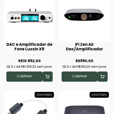
DAC e Amplificador de
iFi Zen Air
Fone Luxsin X9
Dac/Amplificador
R$10.892,00
R$990,00
6
x de
R$1.815,33
sem juros
6
x de
R$165,00
sem juros
COMPRAR
COMPRAR
ESGOTADO
ESGOTADO