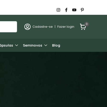
0
Cadastre-se
|
Fazer login
ápsulas
Seminovos
Blog