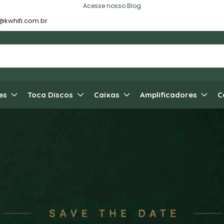
Acesse nosso Blog
@kwhifi.com.br
es
Toca Discos
Caixas
Amplificadores
C