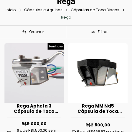
Rega
Início
Cápsulas e Agulhas
Cápsulas de Toca Discos
Rega
Ordenar
Filtrar
Rega Apheta 3
Rega MM Nd5
Cápsula de Toca
Cápsula de Toca
Disco (Seminova)
Disco (Seminova)
R$9.000,00
R$2.800,00
6
x de
R$1.500,00
sem
6
x de
R$466,67
sem juros