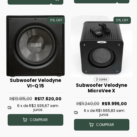
11
%
OFF
11
%
OFF
Subwoofer Velodyne
2 cores
Subwoofer Velodyne
VI-Q 15
MicroVee X
R$19.815,00
R$17.620,00
R$11.240,00
R$9.995,00
6
x de
R$2.936,67
sem
juros
6
x de
R$1.665,83
sem
juros
COMPRAR
COMPRAR