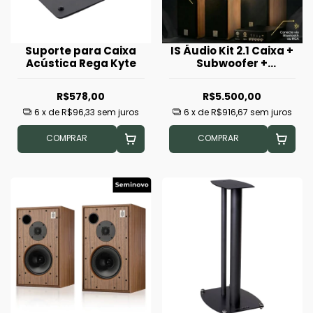
Suporte para Caixa
IS Áudio Kit 2.1 Caixa +
Acústica Rega Kyte
Subwoofer +
Amplificador
R$578,00
R$5.500,00
6
x de
R$96,33
sem juros
6
x de
R$916,67
sem juros
COMPRAR
COMPRAR