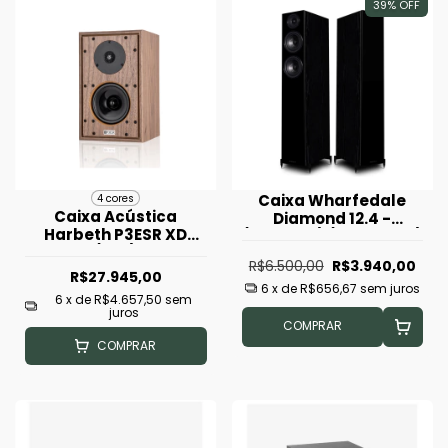
39
%
OFF
Caixa Wharfedale
4 cores
Caixa Acústica
Diamond 12.4 -
Harbeth P3ESR XD
(Unidade) (Black Oak)
(Par)
R$6.500,00
R$3.940,00
R$27.945,00
6
x de
R$656,67
sem juros
6
x de
R$4.657,50
sem
juros
COMPRAR
COMPRAR