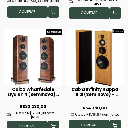
6
x de
R$3.733,33
sem juros
juros
COMPRAR
COMPRAR
Caixa Wharfedale
Caixa Infinity Kappa
Elysian 4 (Seminova) -
8.2i (Seminovo) -
(Unidade)
(Unidade)
R$33.230,00
R$4.750,00
6
x de
R$5.538,33
sem
6
x de
R$791,67
sem juros
juros
COMPRAR
COMPRAR