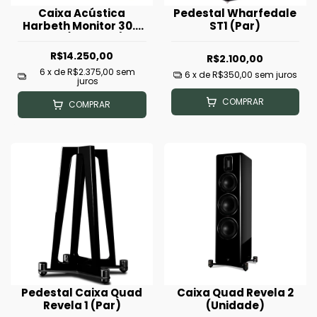
Caixa Acústica
Pedestal Wharfedale
Harbeth Monitor 30.2
ST1 (Par)
XD - (Unidade)
(seminova)
R$14.250,00
R$2.100,00
6
x de
R$2.375,00
sem
6
x de
R$350,00
sem juros
juros
COMPRAR
COMPRAR
Pedestal Caixa Quad
Caixa Quad Revela 2
Revela 1 (Par)
(Unidade)