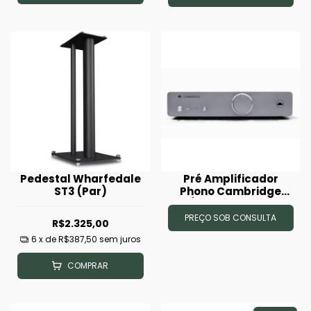
Pedestal Wharfedale
Pré Amplificador
ST3 (Par)
Phono Cambridge
Áudio Alva Duo
PREÇO SOB CONSULTA
R$2.325,00
6
x de
R$387,50
sem juros
COMPRAR