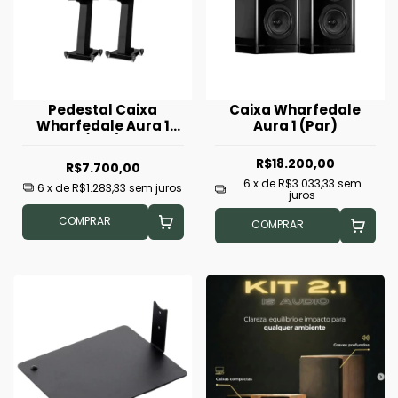
Pedestal Caixa
Caixa Wharfedale
Wharfedale Aura 1
Aura 1 (Par)
(Par)
R$18.200,00
R$7.700,00
6
x de
R$3.033,33
sem
6
x de
R$1.283,33
sem juros
juros
COMPRAR
COMPRAR