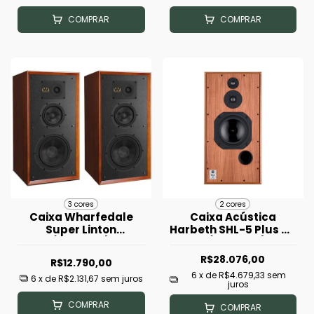
COMPRAR
COMPRAR
3 cores
2 cores
Caixa Wharfedale
Caixa Acústica
Super Linton
Harbeth SHL-5 Plus XD
(Unidade)
- (Unidade)
R$28.076,00
R$12.790,00
6
x de
R$4.679,33
sem
6
x de
R$2.131,67
sem juros
juros
COMPRAR
COMPRAR