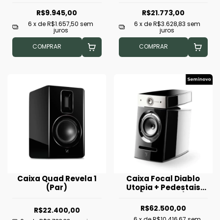
R$9.945,00
R$21.773,00
6
x de
R$1.657,50
sem
6
x de
R$3.628,83
sem
juros
juros
COMPRAR
COMPRAR
Caixa Quad Revela 1
Caixa Focal Diablo
(Par)
Utopia + Pedestais
(Seminovo)
R$62.500,00
R$22.400,00
6
x de
R$10.416,67
sem