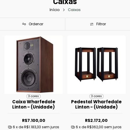
Caixas
Início
Caixas
Ordenar
Filtrar
3 cores
3 cores
Caixa Wharfedale
Pedestal Wharfedale
Linton - (Unidade)
Linton - (Unidade)
R$7.100,00
R$2.172,00
6
x de
R$1.183,33
sem juros
6
x de
R$362,00
sem juros