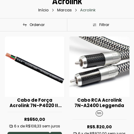
Acrolink
Início
Marcas
Acrolink
Ordenar
Filtrar
Cabo de Força
Cabo RCA Acrolink
Acrolink 7N-P4020 III
7N-A2400 Leggenda
Metro Linear
1m
R$650,00
6
x de
R$108,33
sem juros
R$5.820,00
6
x de
R$970,00
sem juros