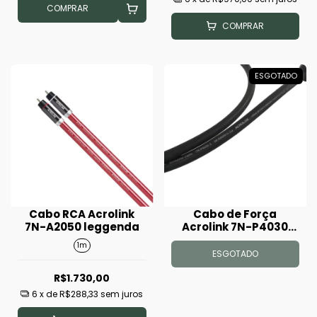
COMPRAR
COMPRAR
ESGOTADO
Cabo RCA Acrolink
Cabo de Força
7N-A2050 leggenda
Acrolink 7N-P4030
Metro Linear
1m
ESGOTADO
R$1.730,00
6
x de
R$288,33
sem juros