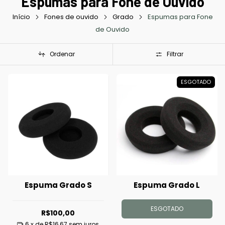
Espumas para Fone de Ouvido
Início
Fones de ouvido
Grado
Espumas para Fone
de Ouvido
Ordenar
Filtrar
ESGOTADO
Espuma Grado S
Espuma Grado L
ESGOTADO
R$100,00
6
x de
R$16,67
sem juros