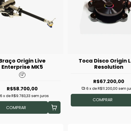
Braço Origin Live
Toca Disco Origin L
Enterprise MK5
Resolution
12"
R$67.200,00
R$58.700,00
6
x de
R$11.200,00
sem ju
6
x de
R$9.783,33
sem juros
COMPRAR
COMPRAR