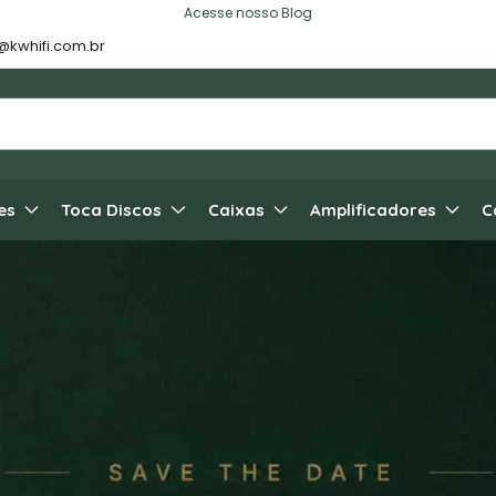
Acesse nosso Blog
@kwhifi.com.br
es
Toca Discos
Caixas
Amplificadores
C