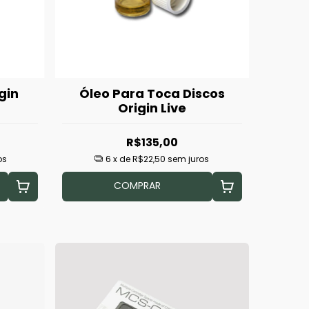
gin
Óleo Para Toca Discos
Origin Live
R$135,00
os
6
x de
R$22,50
sem juros
COMPRAR