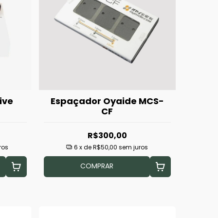
ive
Espaçador Oyaide MCS-
CF
R$300,00
ros
6
x de
R$50,00
sem juros
COMPRAR