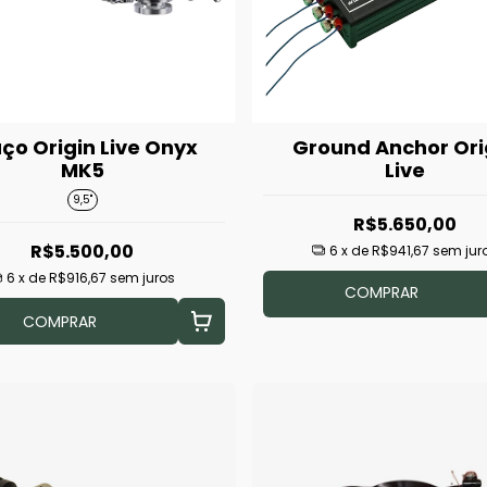
ço Origin Live Onyx
Ground Anchor Ori
MK5
Live
9,5"
R$5.650,00
R$5.500,00
6
x de
R$941,67
sem jur
6
x de
R$916,67
sem juros
COMPRAR
COMPRAR