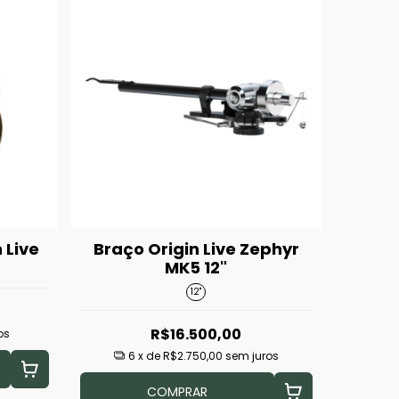
 Live
Braço Origin Live Zephyr
MK5 12"
12"
R$16.500,00
os
6
x de
R$2.750,00
sem juros
COMPRAR