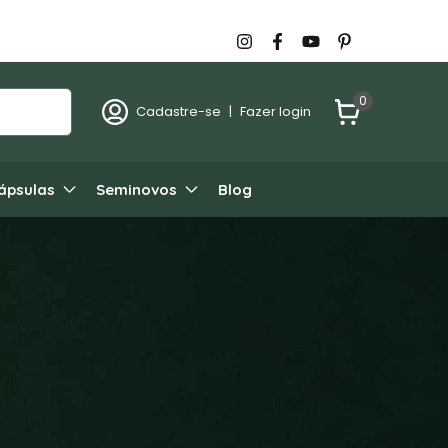
0
Cadastre-se
|
Fazer login
ápsulas
Seminovos
Blog