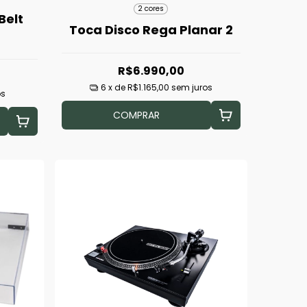
2 cores
Belt
Toca Disco Rega Planar 2
R$6.990,00
6
x de
R$1.165,00
sem juros
os
COMPRAR