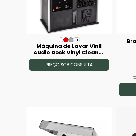
Bra
+1
Máquina de Lavar Vinil
Audio Desk Vinyl Cleaner
Pro X
PREÇO SOB CONSULTA