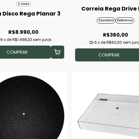
2 cores
Correia Rega Drive 
 Disco Rega Planar 3
Standard
Reference
R$8.990,00
R$360,00
6
x de
R$1.498,33
sem juros
6
x de
R$60,00
sem jur
COMPRAR
COMPRAR