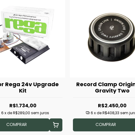
or Rega 24v Upgrade
Record Clamp Origin
Kit
Gravity Two
R$1.734,00
R$2.450,00
6
x de
R$289,00
sem juros
6
x de
R$408,33
sem jur
COMPRAR
COMPRAR