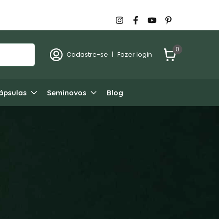
0
Cadastre-se
|
Fazer login
ápsulas
Seminovos
Blog