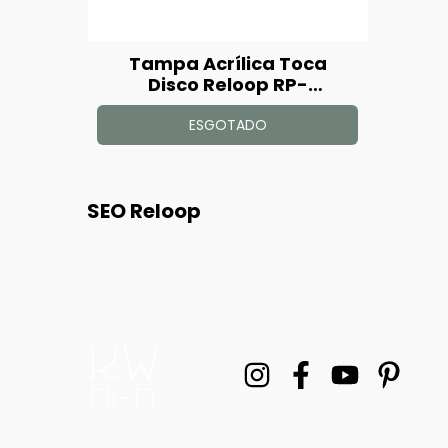
Tampa Acrílica Toca
Disco Reloop RP-
1000/RP-2000/RP-4000
MK1 / MK2
ESGOTADO
SEO Reloop