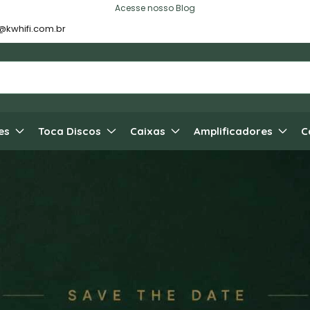
Acesse nosso Blog
@kwhifi.com.br
es
Toca Discos
Caixas
Amplificadores
C