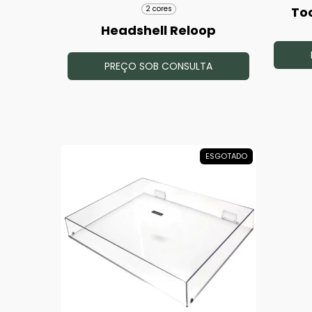
To
2 cores
Headshell Reloop
PREÇO SOB CONSULTA
ESGOTADO