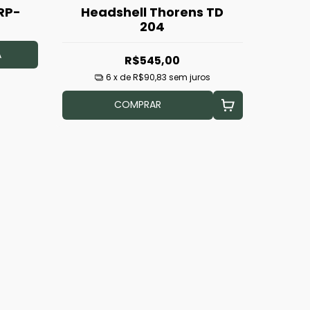
RP-
Headshell Thorens TD
204
A
R$545,00
6
x de
R$90,83
sem juros
COMPRAR