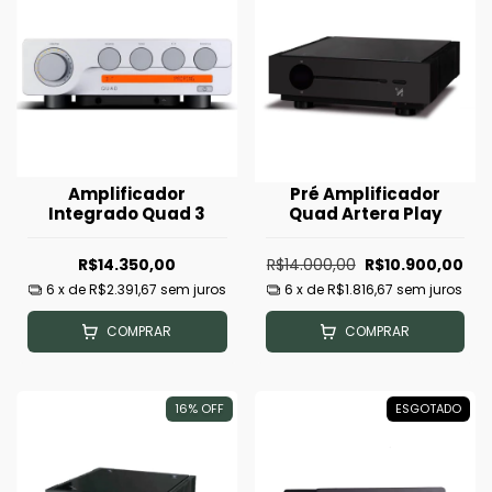
Amplificador
Pré Amplificador
Integrado Quad 3
Quad Artera Play
R$14.350,00
R$14.000,00
R$10.900,00
6
x de
R$2.391,67
sem juros
6
x de
R$1.816,67
sem juros
COMPRAR
COMPRAR
16
%
OFF
ESGOTADO