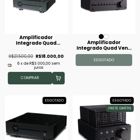
Amplificador
Amplificador
Integrado Quad
Integrado Quad Vena
Artera Solus Play
ll play
R$21.500,00
R$18.000,00
ESGOTADO
6
x de
R$3.000,00
sem
juros
COMPRAR
ESGOTADO
ESGOTADO
FRETE GRÁTIS