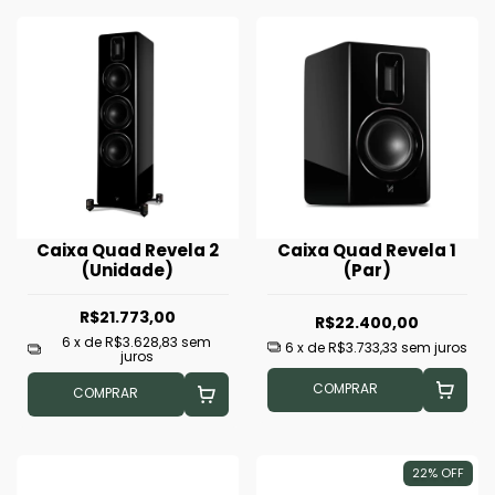
Caixa Quad Revela 2
Caixa Quad Revela 1
(Unidade)
(Par)
R$21.773,00
R$22.400,00
6
x de
R$3.628,83
sem
6
x de
R$3.733,33
sem juros
juros
COMPRAR
COMPRAR
22
%
OFF