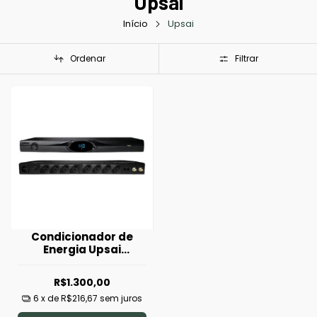
Upsai
Início
Upsai
Ordenar
Filtrar
Condicionador de
Energia Upsai
ACF2500-S
R$1.300,00
6
x de
R$216,67
sem juros