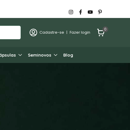
0
Cadastre-se
|
Fazer login
ápsulas
Seminovos
Blog