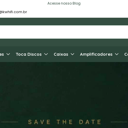
Acesse nosso Blog
@kwhifi.com.br
es
Toca Discos
Caixas
Amplificadores
C