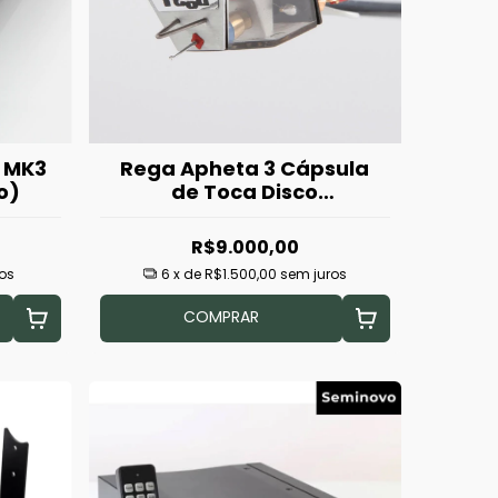
a MK3
Rega Apheta 3 Cápsula
o)
de Toca Disco
(Seminova)
R$9.000,00
os
6
x de
R$1.500,00
sem juros
COMPRAR