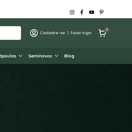
0
Cadastre-se
|
Fazer login
ápsulas
Seminovos
Blog