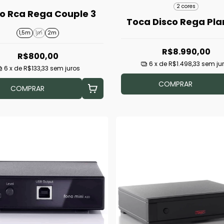
2 cores
o Rca Rega Couple 3
Toca Disco Rega Pla
1,5m
1m
2m
R$8.990,00
R$800,00
6
x de
R$1.498,33
sem ju
6
x de
R$133,33
sem juros
COMPRAR
COMPRAR