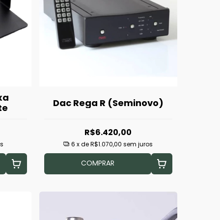
xa
Dac Rega R (Seminovo)
te
R$6.420,00
os
6
x de
R$1.070,00
sem juros
COMPRAR