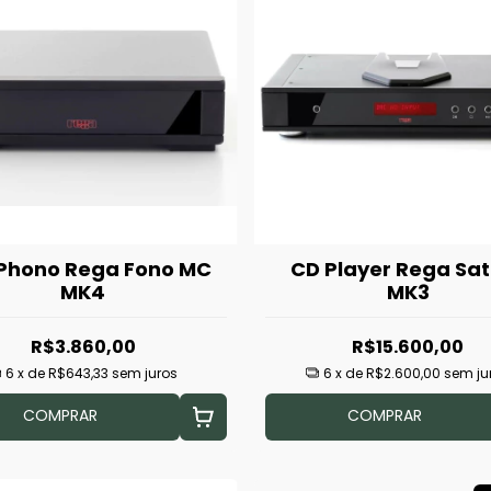
 Phono Rega Fono MC
CD Player Rega Sa
MK4
MK3
R$3.860,00
R$15.600,00
6
x de
R$643,33
sem juros
6
x de
R$2.600,00
sem ju
COMPRAR
COMPRAR