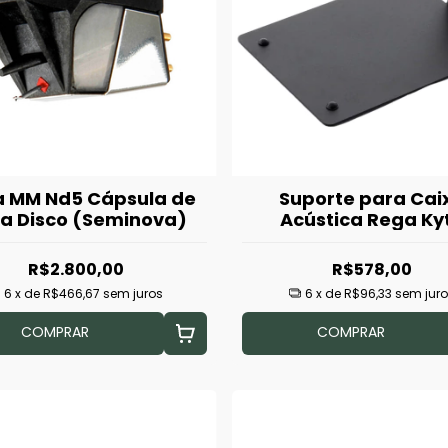
 MM Nd5 Cápsula de
Suporte para Cai
a Disco (Seminova)
Acústica Rega Ky
R$2.800,00
R$578,00
6
x de
R$466,67
sem juros
6
x de
R$96,33
sem jur
COMPRAR
COMPRAR