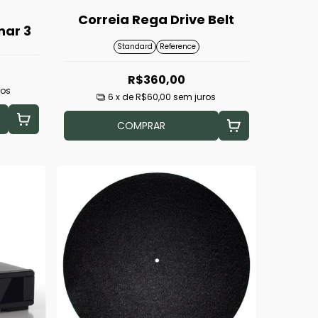
Correia Rega Drive Belt
nar 3
Standard
Reference
R$360,00
ros
6
x de
R$60,00
sem juros
COMPRAR