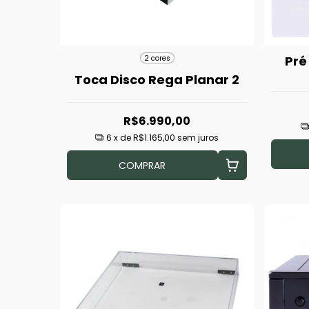
Pré
2 cores
Toca Disco Rega Planar 2
R$6.990,00
6
x de
R$1.165,00
sem juros
COMPRAR