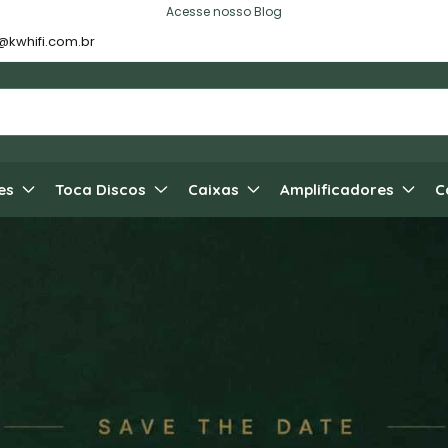
Acesse nosso Blog
@kwhifi.com.br
es
Toca Discos
Caixas
Amplificadores
C