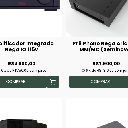
lificador Integrado
Pré Phono Rega Ari
Rega IO 115v
MM/MC (Seminov
R$4.500,00
R$7.900,00
6
x de
R$750,00
sem juros
6
x de
R$1.316,67
sem jur
COMPRAR
COMPRAR