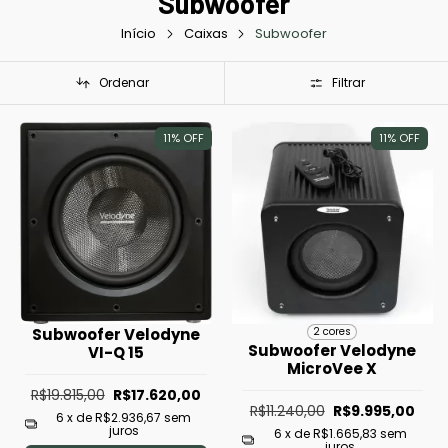
Subwoofer
Início
Caixas
Subwoofer
Ordenar
Filtrar
11
%
OFF
11
%
OFF
Subwoofer Velodyne
2 cores
Subwoofer Velodyne
VI-Q 15
MicroVee X
R$19.815,00
R$17.620,00
R$11.240,00
R$9.995,00
6
x de
R$2.936,67
sem
juros
6
x de
R$1.665,83
sem
juros