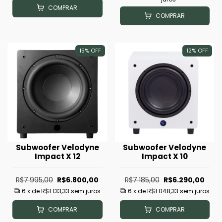
COMPRAR
COMPRAR
15
%
OFF
12
%
OFF
Subwoofer Velodyne
Subwoofer Velodyne
Impact X 12
Impact X 10
R$7.995,00
R$6.800,00
R$7.185,00
R$6.290,00
6
x de
R$1.133,33
sem juros
6
x de
R$1.048,33
sem juros
COMPRAR
COMPRAR