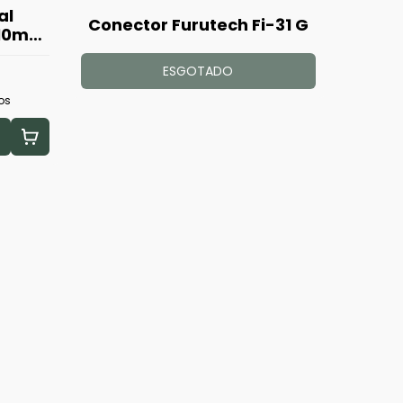
al
Conector Furutech Fi-31 G
,10m
ESGOTADO
os