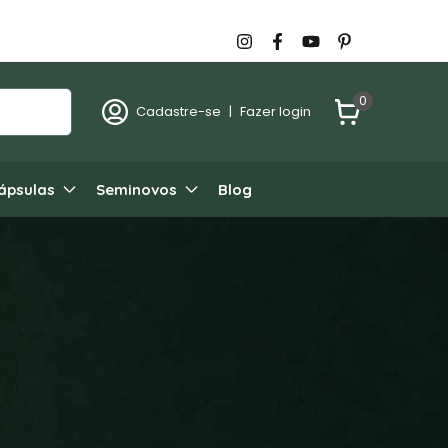
0
Cadastre-se
|
Fazer login
ápsulas
Seminovos
Blog