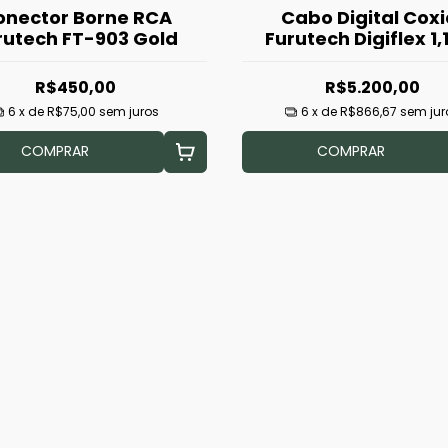
onector Borne RCA
Cabo Digital Coxi
rutech FT-903 Gold
Furutech Digiflex 1
(Seminovo)
R$450,00
R$5.200,00
6
x de
R$75,00
sem juros
6
x de
R$866,67
sem jur
COMPRAR
COMPRAR