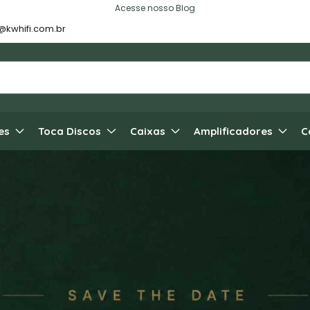
Acesse nosso Blog
@kwhifi.com.br
es
Toca Discos
Caixas
Amplificadores
C