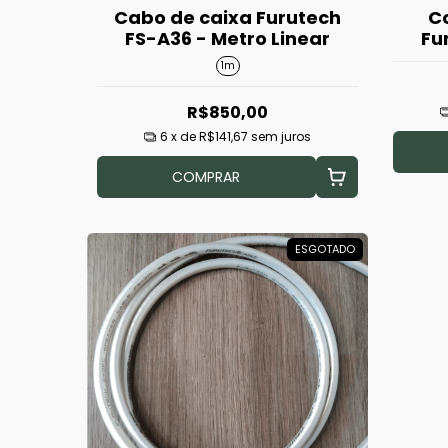
Cabo de caixa Furutech
C
FS-A36 - Metro Linear
Fu
1m
R$850,00
6
x de
R$141,67
sem juros
COMPRAR
ESGOTADO