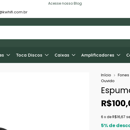
Acesse nosso Blog
@kwhifi.com.br
es
Toca Discos
Caixas
Amplificadores
C
Início
Fones
Ouvido
Espuma
R$100,
6
x de
R$16,67
s
5% de desc