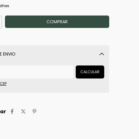
alhes
E ENVIO
Alterar CEP
CALCULAR
 CEP
ar