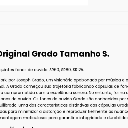
riginal Grado Tamanho S.
intes fones de ouvido: SR60, SR80, SR125.
York, por Joseph Grado, um visionário apaixonado por música e
l. A Grado começou sua trajetória fabricando cápsulas de fonó
comprometida com a excelência sonora. No entanto, foi na 
ones de ouvido. Os fones de ouvido Grado são conhecidos por 
librado. Uma das características distintivas das cápsulas Grado
das para minimizar a distorção e reproduzir fielmente as nuance
 montagem meticulosas para garantir a integridade e durabilida