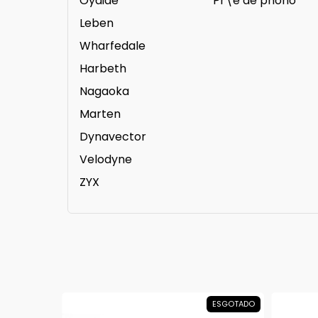
Oyaide
Pr\é de phono
Leben
Wharfedale
Harbeth
Nagaoka
Marten
Dynavector
Velodyne
ZYX
ESGOTADO