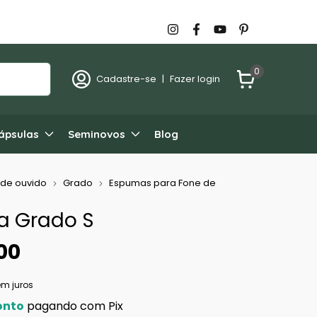
0
Cadastre-se
|
Fazer login
ápsulas
Seminovos
Blog
 de ouvido
Grado
Espumas para Fone de
 Grado S
00
em juros
onto
pagando com Pix