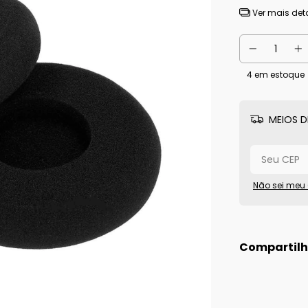
Ver mais det
4
em estoque
MEIOS D
Não sei meu
Compartilh