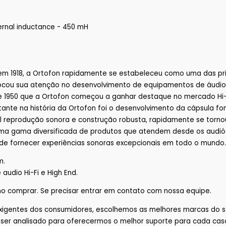
ernal inductance - 450 mH
 1918, a Ortofon rapidamente se estabeleceu como uma das prin
focou sua atenção no desenvolvimento de equipamentos de áudio 
 e 1950 que a Ortofon começou a ganhar destaque no mercado Hi
ante na história da Ortofon foi o desenvolvimento da cápsula f
al reprodução sonora e construção robusta, rapidamente se torno
a gama diversificada de produtos que atendem desde os audiófil
e fornecer experiências sonoras excepcionais em todo o mundo.
m.
audio Hi-Fi e High End.
o comprar.
Se precisar entrar em contato com nossa equipe.
xigentes dos consumidores, escolhemos as melhores marcas do 
e ser analisado para oferecermos o melhor suporte para cada caso