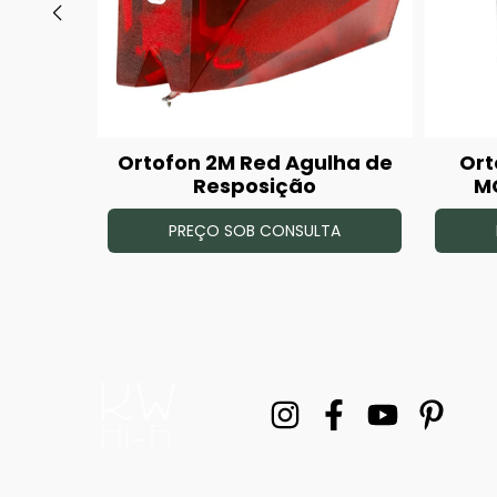
I CC
Ortofon 2M Red Agulha de
Ort
 Toca
Resposição
M
PREÇO SOB CONSULTA