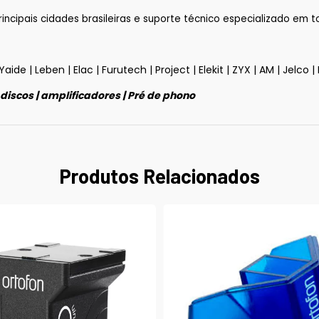
ipais cidades brasileiras e suporte técnico especializado em tod
Yaide
|
Leben
|
Elac
|
Furutech
|
Project
|
Elekit
|
ZYX
|
AM
|
Jelco
|
 discos
|
amplificadores
|
P
ré de phono
Produtos Relacionados