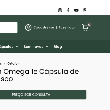
0
Cadastre-se
|
Fazer login
ápsulas
Seminovos
Blog
s
Ortofon
n Omega 1e Cápsula de
isco