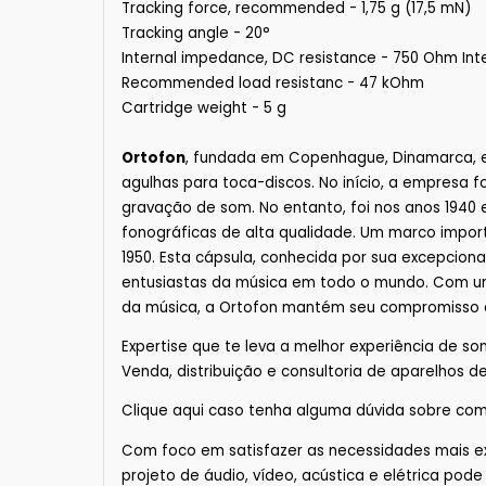
Tracking force, recommended - 1,75 g (17,5 mN)
Tracking angle - 20°
Internal impedance, DC resistance - 750 Ohm Int
Recommended load resistanc - 47 kOhm
Cartridge weight - 5 g
Ortofon
, fundada em Copenhague, Dinamarca, em
agulhas para toca-discos. No início, a empresa 
gravação de som. No entanto, foi nos anos 1940
fonográficas de alta qualidade. Um marco import
1950. Esta cápsula, conhecida por sua excepcion
entusiastas da música em todo o mundo. Com um
da música, a Ortofon mantém seu compromisso d
Expertise que te leva a melhor experiência de so
Venda, distribuição e consultoria de aparelhos de 
Clique
aqui
caso tenha alguma dúvida sobre
com
Com foco em satisfazer as necessidades mais e
projeto de áudio, vídeo, acústica e elétrica pod