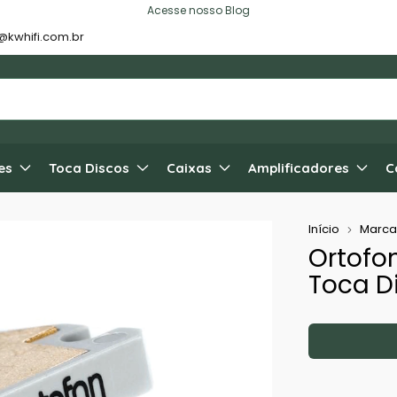
Acesse nosso Blog
@kwhifi.com.br
es
Toca Discos
Caixas
Amplificadores
C
Início
Marca
Ortofo
Toca D