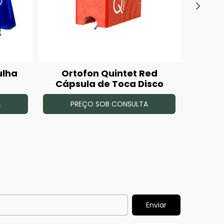
ulha
Ortofon Quintet Red
Orto
Cápsula de Toca Disco
A
PREÇO SOB CONSULTA
P