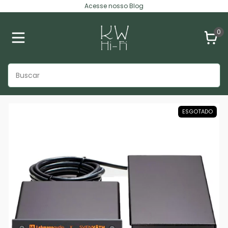
Acesse nosso Blog
0
ESGOTADO