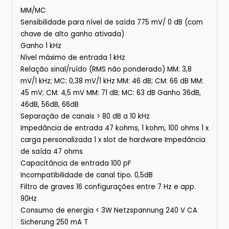
MM/MC
Sensibilidade para nível de saída 775 mV/ 0 dB (com
chave de alto ganho ativada)
Ganho 1 kHz
Nível máximo de entrada 1 kHz
Relação sinal/ruído (RMS não ponderado) MM: 3,8
mV/1 kHz; MC: 0,38 mV/1 kHz MM: 46 dB; CM: 66 dB MM:
45 mV; CM: 4,5 mV MM: 71 dB; MC: 63 dB Ganho 36dB,
46dB, 56dB, 66dB
Separação de canais > 80 dB a 10 kHz
Impedância de entrada 47 kohms, 1 kohm, 100 ohms 1 x
carga personalizada 1 x slot de hardware Impedância
de saída 47 ohms
Capacitância de entrada 100 pF
Incompatibilidade de canal tipo. 0,5dB
Filtro de graves 16 configurações entre 7 Hz e app.
90Hz
Consumo de energia < 3W Netzspannung 240 V CA
Sicherung 250 mA T