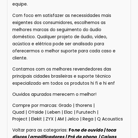
equipe.
Com foco em satisfazer as necessidades mais
exigentes dos consumidores, escolhemos as
melhores marcas do seguimento do áudio
doméstico. Qualquer projeto de áudio, vídeo,
acústica e elétrica pode ser analisado para
oferecermos o melhor suporte para cada caso e
cliente.
Contamos com os melhores revendedores das
principais cidades brasileiras e suporte técnico
especializado em todos os produtos hi fi e hi enf
Ouvidos apurados merecem o melhor!
Compre por marcas:
Grado
|
thorens
|
Quad
|
OYaide
|
Leben
|
Elac
|
Furutech
|
Project
|
Elekit
|
ZYX
|
AM
|
Jelco
|
Rega
|
Q Acoustics
Voltar para as categorias:
Fo
ne de ouvido
|
toca
discos
|
amplificadores
|
Pré de phono
|
Caixas