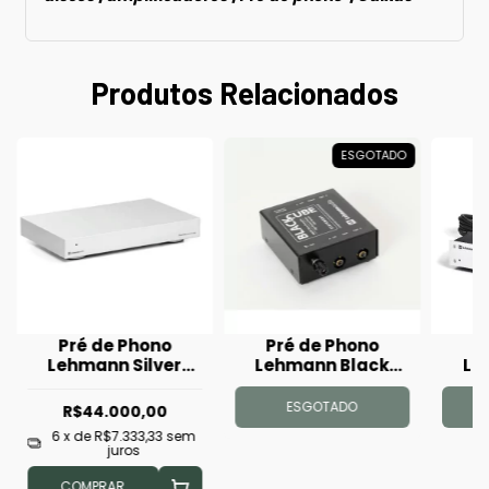
Produtos Relacionados
ESGOTADO
Pré de Phono
Pré de Phono
P
Lehmann Silver
Lehmann Black
Le
Cube
Cube Statement
ESGOTADO
R$44.000,00
6
x de
R$7.333,33
sem
juros
COMPRAR