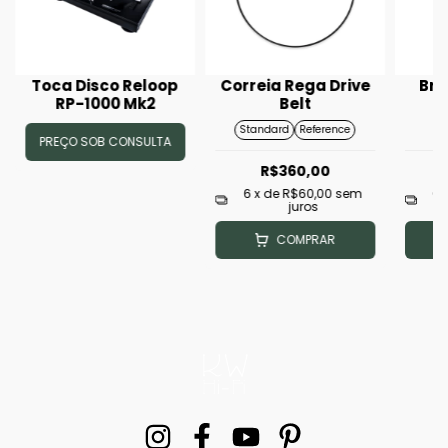
Toca Disco Reloop
Correia Rega Drive
Bra
RP-1000 Mk2
Belt
Standard
Reference
PREÇO SOB CONSULTA
R$360,00
6
x de
R$60,00
sem
6
juros
COMPRAR