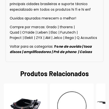
principais cidades brasileiras e suporte técnico
especializado em todos os produtos hi fi e hi enf
Ouvidos apurados merecem o melhor!
Compre por marcas:
Grado
|
thorens
|
Quad
|
OYaide
|
Leben
|
Elac
|
Furutech
|
Project
|
Elekit
|
ZYX
|
AM
|
Jelco
|
Rega
|
Q Acoustics
Voltar para as categorias:
Fo
ne de ouvido
|
toca
discos
|
amplificadores
|
Pré de phono
|
Caixas
Produtos Relacionados