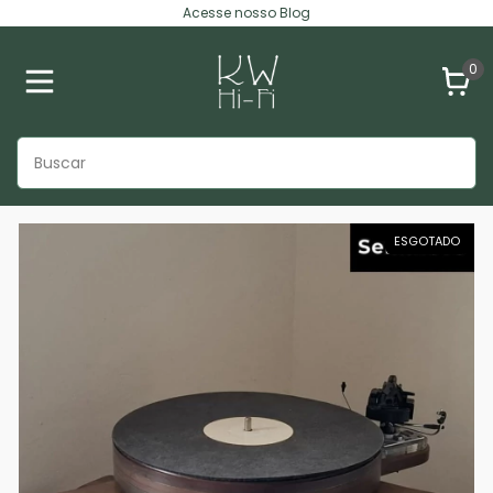
Acesse nosso Blog
0
ESGOTADO