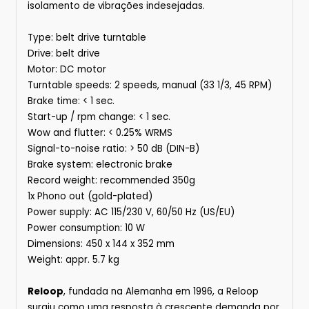
isolamento de vibrações indesejadas.
Type: belt drive turntable
Drive: belt drive
Motor: DC motor
Turntable speeds: 2 speeds, manual (33 1/3, 45 RPM)
Brake time: < 1 sec.
Start-up / rpm change: < 1 sec.
Wow and flutter: < 0.25% WRMS
Signal-to-noise ratio: > 50 dB (DIN-B)
Brake system: electronic brake
Record weight: recommended 350g
1x Phono out (gold-plated)
Power supply: AC 115/230 V, 60/50 Hz (US/EU)
Power consumption: 10 W
Dimensions: 450 x 144 x 352 mm
Weight: appr. 5.7 kg
Reloop
, fundada na Alemanha em 1996, a Reloop
surgiu como uma resposta à crescente demanda por