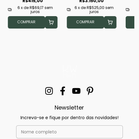
R$415,00
R$3.150,00
6
x de
R$69,17
sem
6
x de
R$525,00
sem
6
juros
juros
COMPRAR
COMPRAR
C
Newsletter
Increva-se e fique por dentro das novidades!