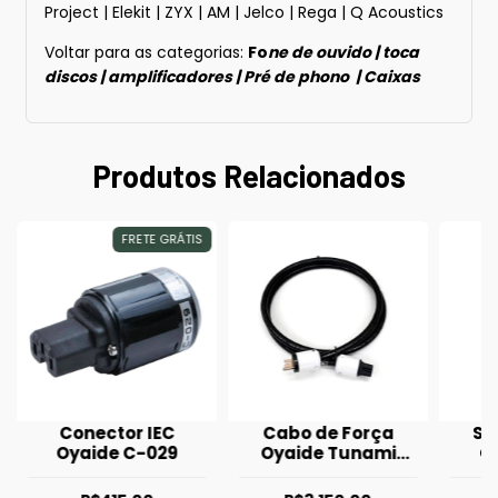
Project
|
Elekit
|
ZYX
|
AM
|
Jelco
|
Rega
|
Q Acoustics
Voltar para as categorias:
Fo
ne de ouvido
|
toca
discos
|
amplificadores
|
Pré de phono
|
Caixas
Produtos Relacionados
FRETE GRÁTIS
Conector IEC
Cabo de Força
So
Oyaide C-029
Oyaide Tunami
O
GPX-R V2 1,8m