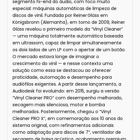
segmento hi-end do áudio, com foco muito
especial: máquinas automáticas de limpeza de
discos de vinil. Fundada por Reiner Gläss em
Königsbronn (Alemanha), em torno de 2009, Reiner
Gläss revelou o primeiro modelo da “Vinyl Cleaner”
— uma máquina totalmente automática baseada
em ultrassom, capaz de limpar simultaneamente
os dois lados de um LP com o apertar de um botão.
O mercado estava longe de imaginar o
crescimento do vinil — e nesse contexto uma
solução como essa se destacou ao oferecer
praticidade, automação e desempenho para
audiófilos exigentes. A partir desse lançamento, a
Audiodesk foi evoluindo: em 2015, surgiu a versão
“Vinyl Cleaner PRO” com desempenho melhorado,
secagem mais silenciosa, motor e bomba
melhorados. Posteriormente, chegou o “Vinyl
Cleaner PRO X”, em comemoração aos 10 anos do
sistema original, com refinamentos adicionais
como adaptação para discos de 7″, ventilador de
secagem de baixa acústica, acabamento premium