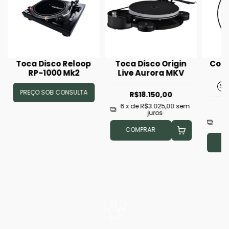
Toca Disco Reloop
Toca Disco Origin
Corr
RP-1000 Mk2
Live Aurora MKV
St
PREÇO SOB CONSULTA
R$18.150,00
6
x de
R$3.025,00
sem
juros
6
COMPRAR