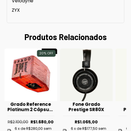
Velodyne
ZYX
Produtos Relacionados
20
%
OFF
Grado Reference
Fone Grado
F
Platinum 2 Cápsula
Prestige SR80X
Pre
de Toca Discos
(Seminova)
R$2.100,00
R$1.680,00
R$1.065,00
6
x de
R$280,00
sem
6
x de
R$177,50
sem
6