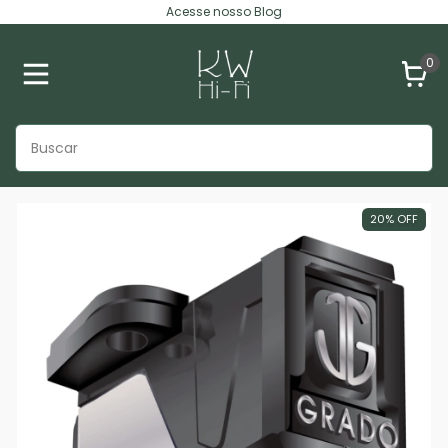
Acesse nosso Blog
0
20
%
OFF