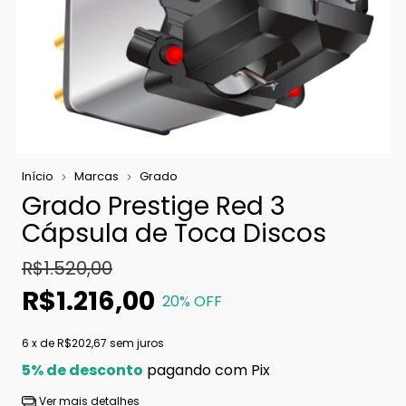
Início
Marcas
Grado
Grado Prestige Red 3
Cápsula de Toca Discos
R$1.520,00
R$1.216,00
20
% OFF
6
x de
R$202,67
sem juros
5% de desconto
pagando com Pix
Ver mais detalhes