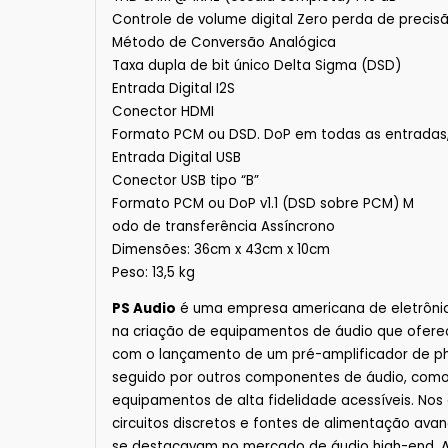
Controle de volume digital Zero perda de precis
Método de Conversão Analógica
Taxa dupla de bit único Delta Sigma (DSD)
Entrada Digital I2S
Conector HDMI
Formato PCM ou DSD. DoP em todas as entradas
Entrada Digital USB
Conector USB tipo “B”
Formato PCM ou DoP v1.1 (DSD sobre PCM) M
odo de transferência Assíncrono
Dimensões: 36cm x 43cm x 10cm
Peso: 13,5 kg
PS Audio
é uma empresa americana de eletrônic
na criação de equipamentos de áudio que ofereces
com o lançamento de um pré-amplificador de pho
seguido por outros componentes de áudio, como
equipamentos de alta fidelidade acessíveis. Nos 
circuitos discretos e fontes de alimentação av
se destacavam no mercado de áudio high-end. Ao 