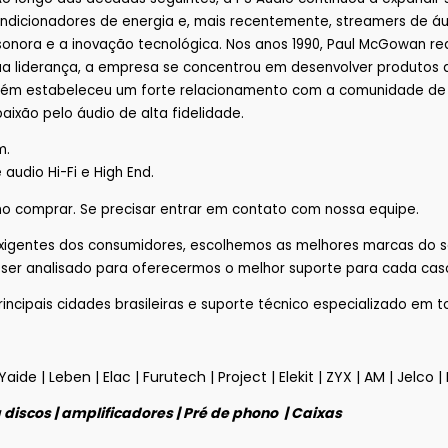
, condicionadores de energia e, mais recentemente, streamers d
nora e a inovação tecnológica. Nos anos 1990, Paul McGowan rea
b sua liderança, a empresa se concentrou em desenvolver produt
bém estabeleceu um forte relacionamento com a comunidade de á
ixão pelo áudio de alta fidelidade.
m.
audio Hi-Fi e High End.
o comprar.
Se precisar entrar em contato com nossa equipe.
xigentes dos consumidores, escolhemos as melhores marcas do 
e ser analisado para oferecermos o melhor suporte para cada caso
ipais cidades brasileiras e suporte técnico especializado em tod
Yaide
|
Leben
|
Elac
|
Furutech
|
Project
|
Elekit
|
ZYX
|
AM
|
Jelco
|
 discos
|
amplificadores
|
Pré de phono
|
Caixas