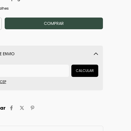
alhes
E ENVIO
Alterar CEP
CALCULAR
 CEP
ar