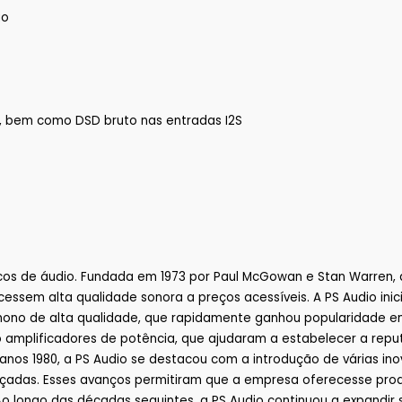
ão
, bem como DSD bruto nas entradas I2S
os de áudio. Fundada em 1973 por Paul McGowan e Stan Warren, 
sem alta qualidade sonora a preços acessíveis. A PS Audio inici
no de alta qualidade, que rapidamente ganhou popularidade entr
 amplificadores de potência, que ajudaram a estabelecer a rep
anos 1980, a PS Audio se destacou com a introdução de várias ino
ançadas. Esses avanços permitiram que a empresa oferecesse pr
longo das décadas seguintes, a PS Audio continuou a expandir se