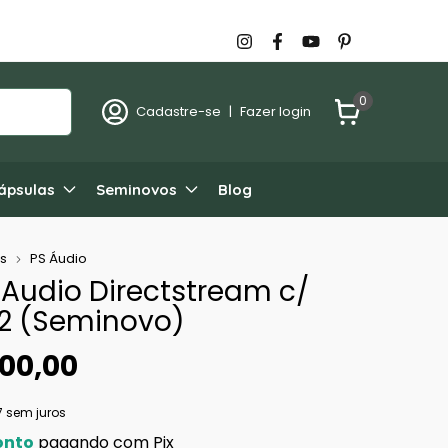
0
Cadastre-se
|
Fazer login
ápsulas
Seminovos
Blog
s
PS Áudio
 Audio Directstream c/
 2 (Seminovo)
00,00
7
sem juros
onto
pagando com Pix