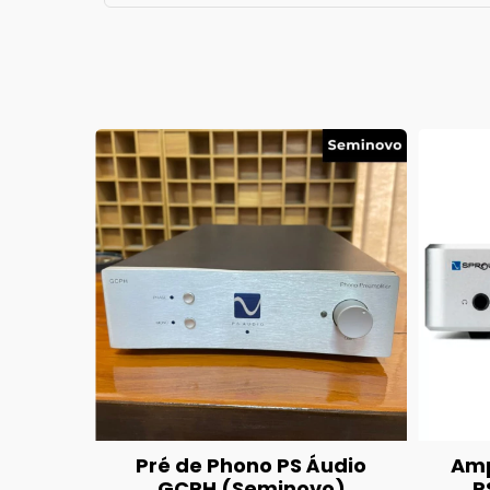
Pré de Phono PS Áudio
Amp
GCPH (Seminovo)
P