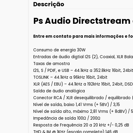
Descrição
Ps Audio Directstream 
Entre em contato para mais informações e fo
Consumo de energia 30W
Entradas de áudio digtial I2S (2), Coaxial, XLR Ba
Taxas de amostra
I2S, S / PDIF, e USB – 44.1kHz a 352.8kHz 16bit, 24b
TOSLINK – 44.1kHz a 96kHz 16bit, 24bit
XLR (AES / EBU) – 44.1kHz a 192kHz 16bit, 24bit, DS
Saída de áudio analógica
Conector RCA / XLR desequilibrado / equilibrado 
Nível de saída, baixo 1,41 Vrms (+ 5BV) / 3,15
Nível de saída alto, máximo 2,81 Vrms (+ 8dBV) / 
Impedância de saída 100Ω / 200Ω
Resposta de Frequência 20 a 20 kHz +/- 0,25 dB
THD & IM @ 1KHz (escala completa) 146 dB