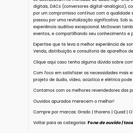
digitais, DACs (conversores digital-analógico)
por um compromisso contínuo com a qualidade so
passou por uma revitalização significativa. So
experiência auditiva excepcional. McGowan tam
eventos, e compartilhando seu conhecimento e pa
Expertise que te leva a melhor experiência de so
Venda, distribuição e consultoria de aparelhos de 
Clique
aqui
caso tenha alguma dúvida sobre
com
Com foco em satisfazer as necessidades mais e
projeto de áudio, vídeo, acústica e elétrica pod
Contamos com os melhores revendedores das princ
Ouvidos apurados merecem o melhor!
Compre por marcas:
Grado
|
thorens
|
Quad
|
O
Voltar para as categorias:
Fo
ne de ouvido
|
toca