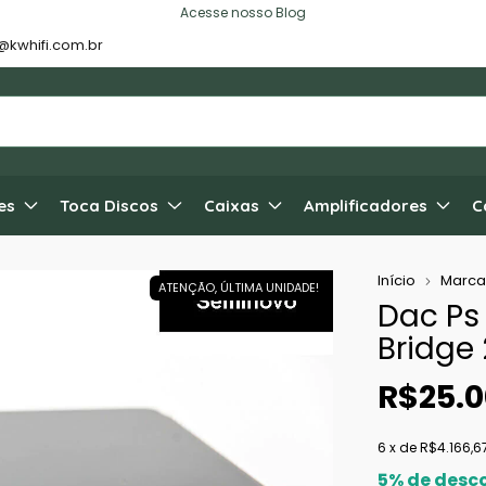
Acesse nosso Blog
@kwhifi.com.br
es
Toca Discos
Caixas
Amplificadores
C
Início
Marca
ATENÇÃO, ÚLTIMA UNIDADE!
Dac Ps
Bridge
R$25.0
6
x de
R$4.166,6
5% de desc