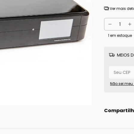
Ver mais det
1
em estoque
MEIOS D
Não sei meu
Compartilh