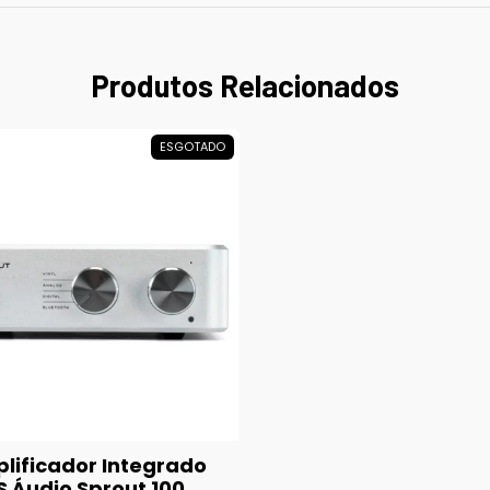
Produtos Relacionados
ESGOTADO
lificador Integrado
S Áudio Sprout 100