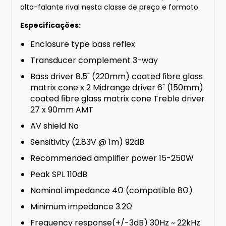
alto-falante rival nesta classe de preço e formato.
Especificações:
Enclosure type bass reflex
Transducer complement 3-way
Bass driver 8.5" (220mm) coated ﬁbre glass
matrix cone x 2 Midrange driver 6" (150mm)
coated ﬁbre glass matrix cone Treble driver
27 x 90mm AMT
AV shield No
Sensitivity (2.83V @ 1m) 92dB
Recommended amplifier power 15-250W
Peak SPL 110dB
Nominal impedance 4Ω (compatible 8Ω)
Minimum impedance 3.2Ω
Frequency response(+/-3dB) 30Hz ~ 22kHz