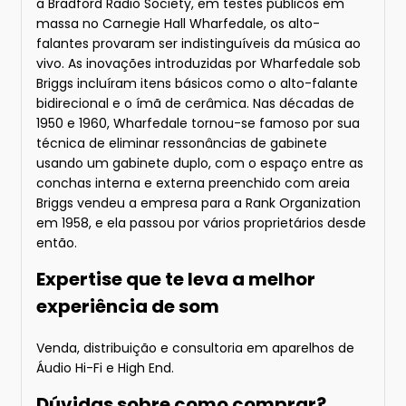
a Bradford Radio Society, em testes públicos em
massa no Carnegie Hall Wharfedale, os alto-
falantes provaram ser indistinguíveis da música ao
vivo. As inovações introduzidas por Wharfedale sob
Briggs incluíram itens básicos como o alto-falante
bidirecional e o ímã de cerâmica. Nas décadas de
1950 e 1960, Wharfedale tornou-se famoso por sua
técnica de eliminar ressonâncias de gabinete
usando um gabinete duplo, com o espaço entre as
conchas interna e externa preenchido com areia
Briggs vendeu a empresa para a Rank Organization
em 1958, e ela passou por vários proprietários desde
então.
Expertise que te leva a melhor
experiência de som
Venda, distribuição e consultoria em aparelhos de
Áudio Hi-Fi e High End.
Dúvidas sobre como comprar?