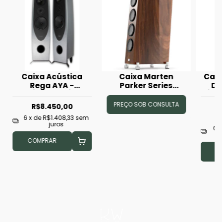
Caixa Acústica
Caixa Marten
Cai
Rega AYA -
Parker Series
Di
(Unidade)
Quintet
(Un
PREÇO SOB CONSULTA
R$8.450,00
6
x de
R$1.408,33
sem
juros
6
COMPRAR
C