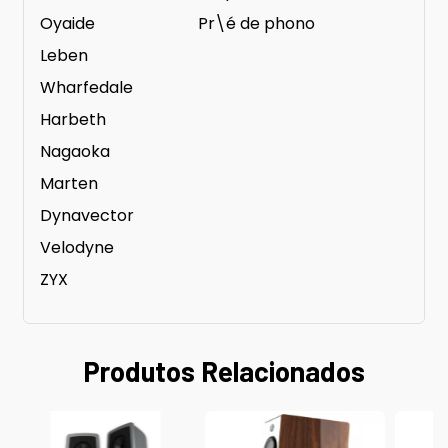
Oyaide
Pr\é de phono
Leben
Wharfedale
Harbeth
Nagaoka
Marten
Dynavector
Velodyne
ZYX
Produtos Relacionados