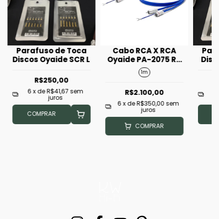
Parafuso de Toca
Cabo RCA X RCA
Par
Discos Oyaide SCR L
Oyaide PA-2075 RR
Disc
V2 1m
1m
R$250,00
6
x de
R$41,67
sem
6
R$2.100,00
juros
6
x de
R$350,00
sem
juros
COMPRAR
C
COMPRAR