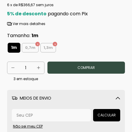
6
x de
R$366,67
sem juros
5% de desconto
pagando com Pix
Ver mais detalhes
Tamanho:
1m
1m
0,7m
1,3m
3
em estoque
MEIOS DE ENVIO
Alterar CEP
CALCULAR
Não sei meu CEP