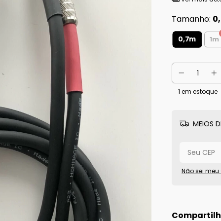
Tamanho:
0
0,7m
1m
1
em estoque
MEIOS D
Não sei meu
Compartilh