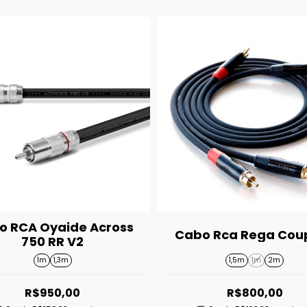
o RCA Oyaide Across
Cabo Rca Rega Coup
750 RR V2
1m
1,3m
1,5m
1m
2m
R$950,00
R$800,00