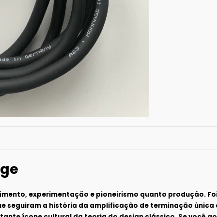
age
vimento, experimentação e pioneirismo quanto produção. Foi
e seguiram a história da amplificação de terminação única e
ante ícone cultural da teoria do design clássico. Se você g