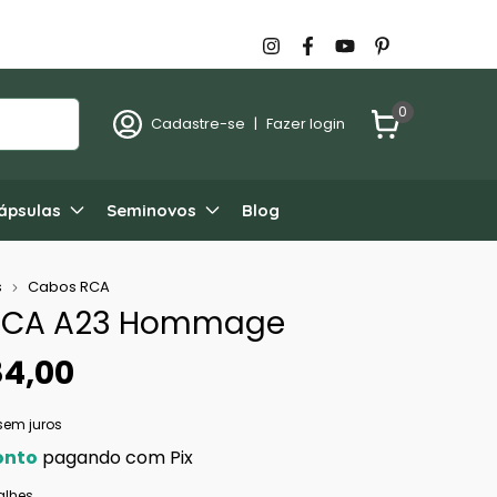
0
Cadastre-se
|
Fazer login
ápsulas
Seminovos
Blog
s
Cabos RCA
RCA A23 Hommage
84,00
sem juros
onto
pagando com Pix
alhes