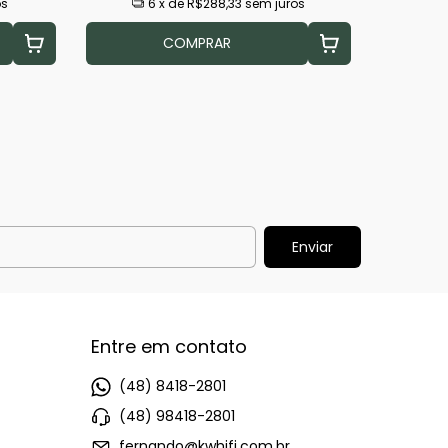
os
6
x de
R$288,33
sem juros
COMPRAR
Entre em contato
(48) 8418-2801
(48) 98418-2801
fernando@kwhifi.com.br