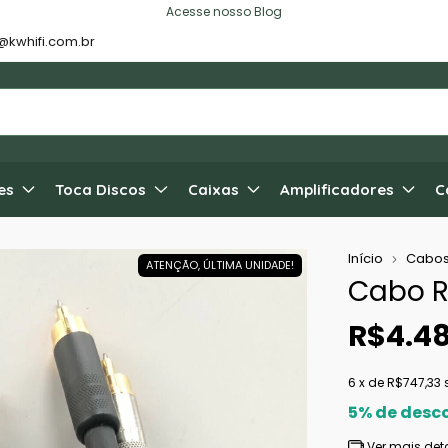
Acesse nosso Blog
@kwhifi.com.br
es
Toca Discos
Caixas
Amplificadores
C
Início
Cabo
ATENÇÃO, ÚLTIMA UNIDADE!
Cabo 
R$4.4
6
x de
R$747,33
5% de desc
Ver mais det