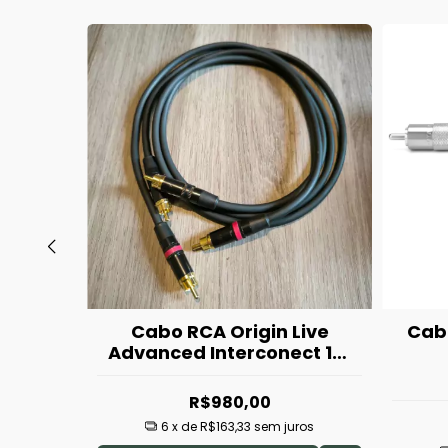
Tunami
Cabo RCA Origin Live
Cab
r
Advanced Interconect 1m
(Par)
R$980,00
6
x de
R$163,33
sem juros