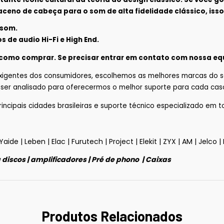
ceno de cabeça para o som de alta fidelidade clássico, iss
 som.
s de audio Hi-Fi e High End.
como comprar.
Se precisar entrar em contato com nossa eq
xigentes dos consumidores, escolhemos as melhores marcas do 
e ser analisado para oferecermos o melhor suporte para cada caso
ipais cidades brasileiras e suporte técnico especializado em tod
Yaide
|
Leben
|
Elac
|
Furutech
|
Project
|
Elekit
|
ZYX
|
AM
|
Jelco
|
 discos
|
amplificadores
|
Pré de phono
|
Caixas
Produtos Relacionados