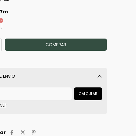
,7m
E ENVIO
Alterar CEP
CALCULAR
 CEP
ar