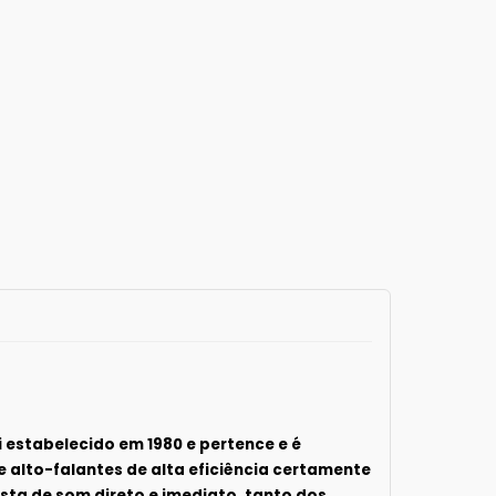
 estabelecido em 1980 e pertence e é
 alto-falantes de alta eficiência certamente
osta de som direto e imediato, tanto dos