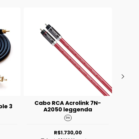
Cabo RCA Acrolink 7N-
Cabo
le 3
A2050 leggenda
PA
1m
R$1.730,00