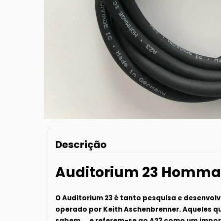
Descrição
Auditorium 23 Homm
O Auditorium 23 é tanto pesquisa e desenvol
operado por Keith Aschenbrenner. Aqueles qu
sabem ... e referem-se ao A23 como um import