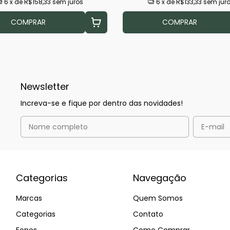
6
x de
R$158,33
sem juros
6
x de
R$133,33
sem jur
COMPRAR
COMPRAR
Newsletter
Increva-se e fique por dentro das novidades!
Categorias
Navegação
Marcas
Quem Somos
Categorias
Contato
Fones
Como Comprar