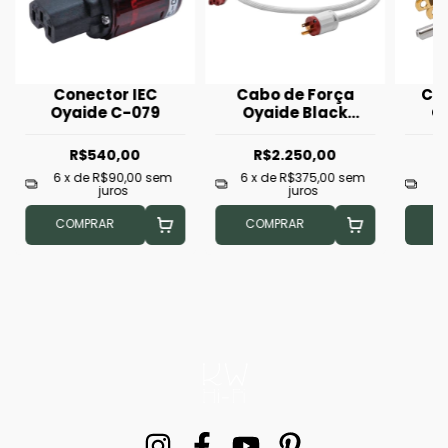
Conector IEC
Cabo de Força
Co
Oyaide C-079
Oyaide Black
O
Mamba Sigma V2
1,8m
R$540,00
R$2.250,00
6
x de
R$90,00
sem
6
x de
R$375,00
sem
6
juros
juros
COMPRAR
COMPRAR
C