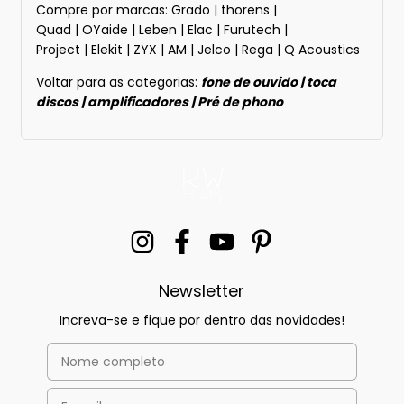
Compre por marcas:
Grado
|
thorens
|
Quad
|
OYaide
|
Leben
|
Elac
|
Furutech
|
Project
|
Elekit
|
ZYX
|
AM
|
Jelco
|
Rega
|
Q Acoustics
Voltar para as categorias:
f
one de ouvido
|
toca
discos
|
amplificadores
|
P
ré de phono
Newsletter
Increva-se e fique por dentro das novidades!