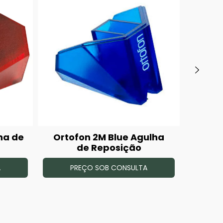
ha de
Ortofon 2M Blue Agulha
O
de Reposição
Cáps
A
PREÇO SOB CONSULTA
P