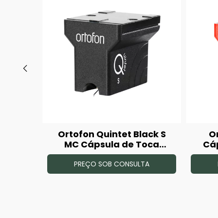
ápsula
Ortofon Quintet Black S
O
o
MC Cápsula de Toca
Cáp
Disco
PREÇO SOB CONSULTA