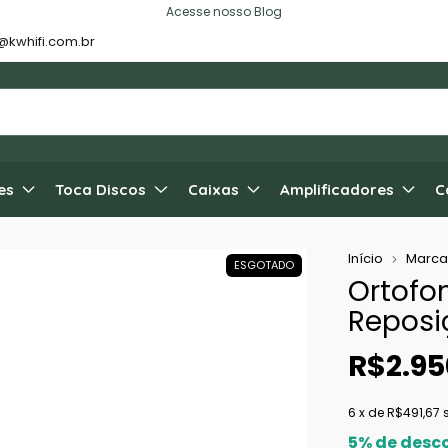
Acesse nosso Blog
@kwhifi.com.br
es
Toca Discos
Caixas
Amplificadores
C
Início
Marca
ESGOTADO
Ortofon
Reposi
R$2.95
6
x de
R$491,67
5% de desc