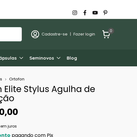
0
Cadastre-se
|
Fazer login
ápsulas
Seminovos
Blog
s
Ortofon
 Elite Stylus Agulha de
ção
0,00
sem juros
onto
pagando com Pix