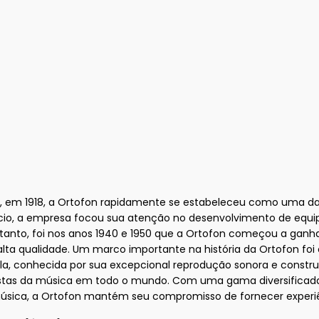
m 1918, a Ortofon rapidamente se estabeleceu como uma das p
nício, a empresa focou sua atenção no desenvolvimento de equi
ntanto, foi nos anos 1940 e 1950 que a Ortofon começou a gan
lta qualidade. Um marco importante na história da Ortofon foi
ula, conhecida por sua excepcional reprodução sonora e const
siastas da música em todo o mundo. Com uma gama diversificad
 música, a Ortofon mantém seu compromisso de fornecer exper