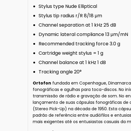
Stylus type Nude Elliptical
Stylus tip radius r/R 8/18 μm
Channel separation at 1 kHz 25 dB
Dynamic lateral compliance 13 μm/mN
Recommended tracking force 3.0 g
Cartridge weight stylus = 1 g
Channel balance at 1 kHz 1 dB
Tracking angle 20°
Ortofon
fundada em Copenhague, Dinamarca, e
fonográficas e agulhas para toca-discos. No i
transmissão de rádio e gravação de som. No e
lançamento de suas cápsulas fonográficas de a
(Stereo Pick-Up) na década de 1950. Esta cáps
padrão de referência entre audiófilos e entu
mais exigentes até os entusiastas casuais da