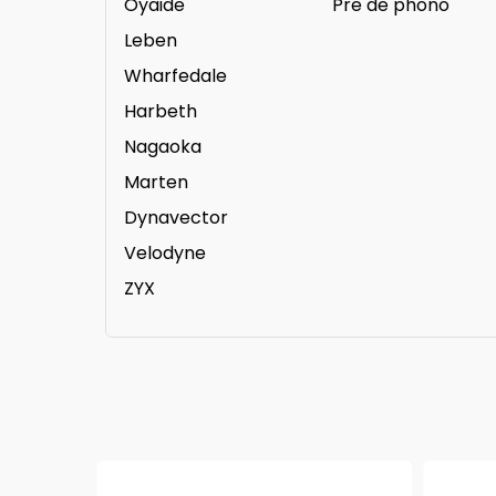
Oyaide
Pre de phono
Leben
Wharfedale
Harbeth
Nagaoka
Marten
Dynavector
Velodyne
ZYX
ESGOTADO