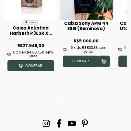
Caixa Sony APM 44
Caix
4 cores
Caixa Acústica
ESG (Seminova)
Utop
Harbeth P3ESR XD
(
(Par)
R$5.000,00
R
R$27.945,00
6
x de
R$833,33
sem
6
x
juros
6
x de
R$4.657,50
sem
juros
COMPRAR
C
COMPRAR