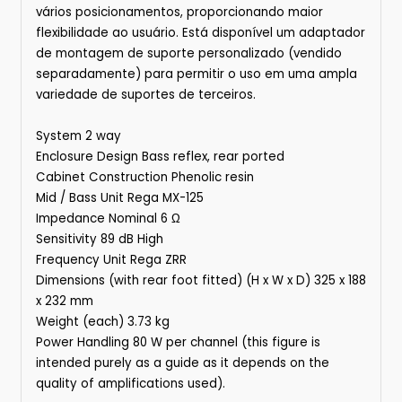
vários posicionamentos, proporcionando maior
flexibilidade ao usuário. Está disponível um adaptador
de montagem de suporte personalizado (vendido
separadamente) para permitir o uso em uma ampla
variedade de suportes de terceiros.
System 2 way
Enclosure Design Bass reflex, rear ported
Cabinet Construction Phenolic resin
Mid / Bass Unit Rega MX-125
Impedance Nominal 6 Ω
Sensitivity 89 dB High
Frequency Unit Rega ZRR
Dimensions (with rear foot fitted) (H x W x D) 325 x 188
x 232 mm
Weight (each) 3.73 kg
Power Handling 80 W per channel (this figure is
intended purely as a guide as it depends on the
quality of amplifications used).