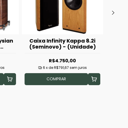
ysian
Caixa Infinity Kappa 8.2i
Cai
(Seminovo) - (Unidade)
P
R$4.750,00
ros
6
x de
R$791,67
sem juros
COMPRAR