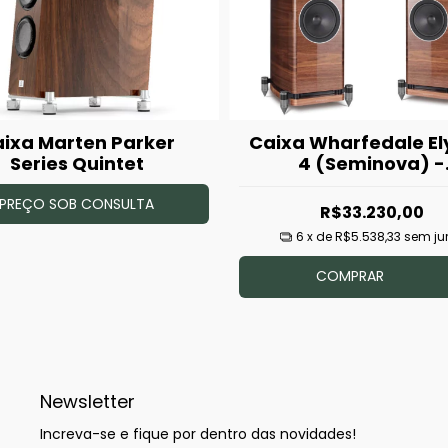
ixa Marten Parker
Caixa Wharfedale El
Series Quintet
4 (Seminova) -
(Unidade)
PREÇO SOB CONSULTA
R$33.230,00
6
x de
R$5.538,33
sem ju
COMPRAR
Newsletter
Increva-se e fique por dentro das novidades!