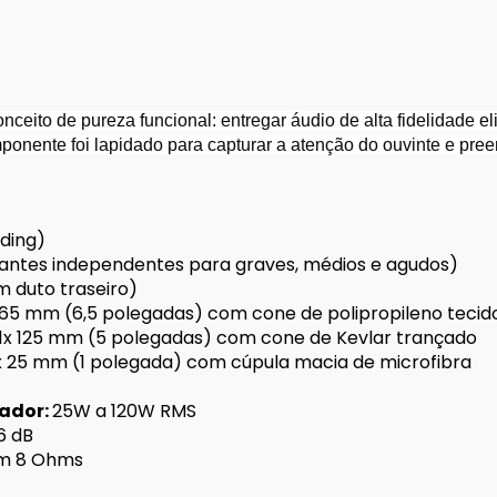
3
onceito de pureza funcional: entregar áudio de alta fidelidade
ponente foi lapidado para capturar a atenção do ouvinte e pre
nding)
alantes independentes para graves, médios e agudos)
m duto traseiro)
 165 mm (6,5 polegadas) com cone de polipropileno tecid
1x 125 mm (5 polegadas) com cone de Kevlar trançado
x 25 mm (1 polegada) com cúpula macia de microfibra
ador:
25W a 120W RMS
6 dB
om 8 Ohms