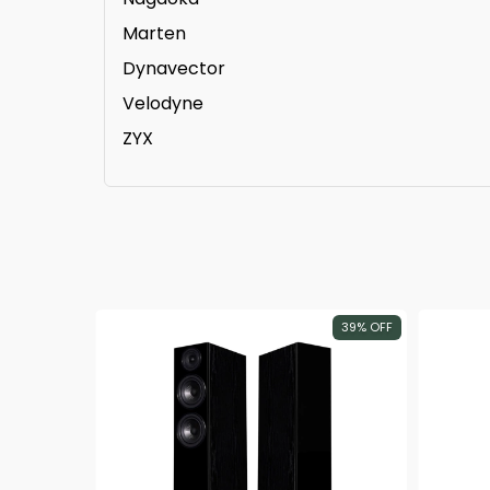
Marten
Dynavector
Velodyne
ZYX
39
%
OFF