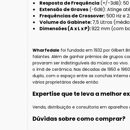
Resposta de Frequência
(+/-3dB): 50
Extensão de Graves
(-6dB): Atinge at
Frequências de Crossover:
500 Hz e 2
Volume do Gabinete:
7,5 Litros (médio
Dimensões (A x L x P):
922 mm (com bas
Wharfedale
foi fundada em 1932 por Gilbert Br
falantes. Além de ganhar prêmios de grupos co
provaram ser indistinguíveis da música ao vivo.
o ímã de cerâmica. Nas décadas de 1950 e 196
duplo, com o espaço entre as conchas interna 
vários proprietários desde então.
Expertise que te leva a melhor e
Venda, distribuição e consultoria em aparelhos d
Dúvidas sobre como comprar?