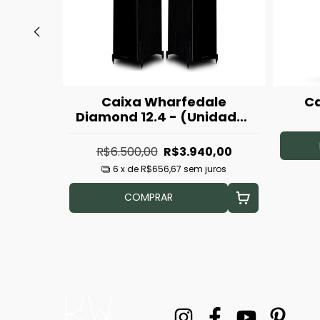
car
Caixa Wharfedale
Ca
Diamond 12.4 - (Unidade)
(Black Oak)
TA
R$6.500,00
R$3.940,00
6
x de
R$656,67
sem juros
COMPRAR