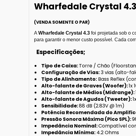
Wharfedale Crystal 4.
(VENDA SOMENTE O PAR)
A
Wharfedale Crystal 4.3
foi projetada sob o c
para garantir o menor custo possível. Cada com
Especificações;
Tipo de Caixa:
Torre / Chão (Floorsta
Configuração de Vias:
3 vias (alto-f
Tipo de Alinhamento:
Bass Reflex (co
Alto-falante de Graves (Woofer):
1x
Alto-falante de Médios (Midrange):
Alto-falante de Agudos (Tweeter):
1
Sensibilidade:
88 dB (2.83V @ 1m)
Potência Recomendada do Amplific
Pressão Sonora Máxima (Pico SPL):
9
Impedância Nominal:
Compatível c
Impedância Mínima:
4.2 Ohms