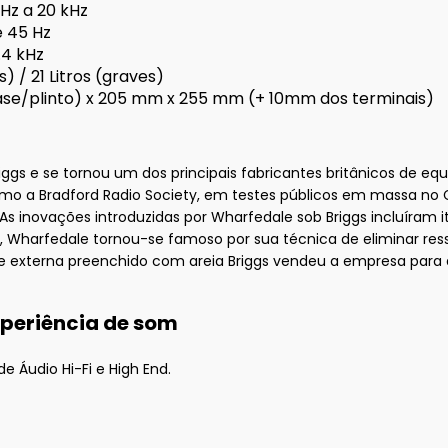
 Hz a 20 kHz
é 45 Hz
.4 kHz
s) / 21 Litros (graves)
e/plinto) x 205 mm x 255 mm (+ 10mm dos terminais)
iggs e se tornou um dos principais fabricantes britânicos de eq
mo a Bradford Radio Society, em testes públicos em massa no Ca
 As inovações introduzidas por Wharfedale sob Briggs incluíram i
0, Wharfedale tornou-se famoso por sua técnica de eliminar r
e externa preenchido com areia Briggs vendeu a empresa para a
xperiência de som
e Áudio Hi-Fi e High End.