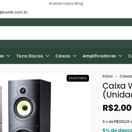
Acesse nosso Blog
@kwhifi.com.br
es
Toca Discos
Caixas
Amplificadores
C
Início
Caixa
ESGOTADO
Caixa 
(Unida
R$2.00
6
x de
R$333,33
5% de desc