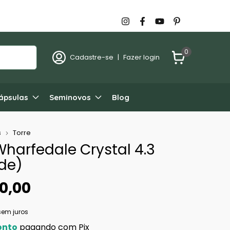
0
Cadastre-se
|
Fazer login
ápsulas
Seminovos
Blog
s
Torre
Wharfedale Crystal 4.3
de)
0,00
sem juros
onto
pagando com Pix