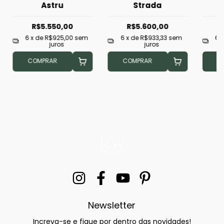
Astru
Strada
R$5.550,00
R$5.600,00
6
x de
R$925,00
sem
6
x de
R$933,33
sem
6
juros
juros
COMPRAR
COMPRAR
C
Newsletter
Increva-se e fique por dentro das novidades!