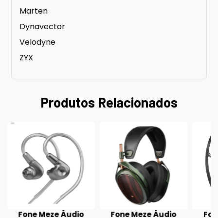
Marten
Dynavector
Velodyne
ZYX
Produtos Relacionados
Fone Meze Áudio
Fone Meze Áudio
Fon