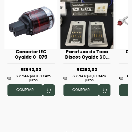
Conector IEC
Parafuso de Toca
Ca
Oyaide C-079
Discos Oyaide SCR
O
S
Mam
R$540,00
R$250,00
6
x de
R$90,00
sem
6
x de
R$41,67
sem
6
juros
juros
COMPRAR
COMPRAR
C