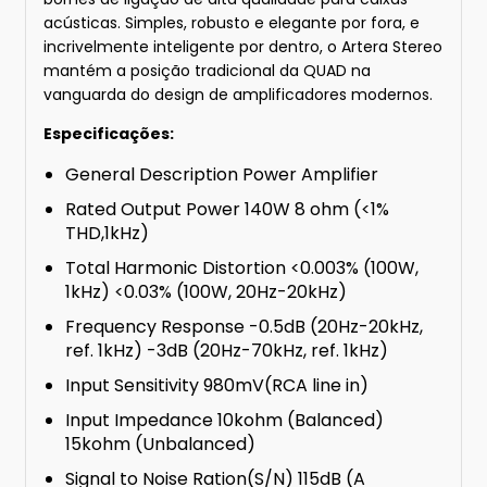
acústicas. Simples, robusto e elegante por fora, e
incrivelmente inteligente por dentro, o Artera Stereo
mantém a posição tradicional da QUAD na
vanguarda do design de amplificadores modernos.
Especificações:
General Description Power Amplifier
Rated Output Power 140W 8 ohm (<1%
THD,1kHz)
Total Harmonic Distortion <0.003% (100W,
1kHz) <0.03% (100W, 20Hz-20kHz)
Frequency Response -0.5dB (20Hz-20kHz,
ref. 1kHz) -3dB (20Hz-70kHz, ref. 1kHz)
Input Sensitivity 980mV(RCA line in)
Input Impedance 10kohm (Balanced)
15kohm (Unbalanced)
Signal to Noise Ration(S/N) 115dB (A