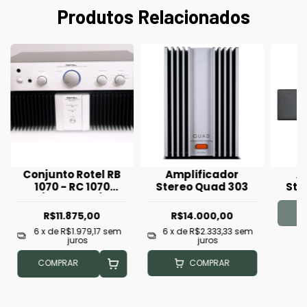
Produtos Relacionados
Conjunto Rotel RB
Amplificador
A
1070 - RC 1070
Stereo Quad 303
Ste
(Seminovo)
R$11.875,00
R$14.000,00
6
x de
R$1.979,17
sem
6
x de
R$2.333,33
sem
juros
juros
COMPRAR
COMPRAR