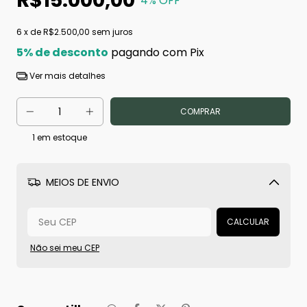
R$15.000,00
4
% OFF
6
x de
R$2.500,00
sem juros
5% de desconto
pagando com Pix
Ver mais detalhes
1
em estoque
MEIOS DE ENVIO
Alterar CEP
CALCULAR
Não sei meu CEP