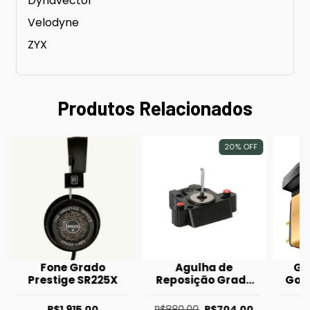
Dynavector
Velodyne
ZYX
Produtos Relacionados
20
%
OFF
Fone Grado
Agulha de
Gr
Prestige SR225X
Reposição Grado
Gol
Prestige Red 3
T
R$1.915,00
R$880,00
R$704,00