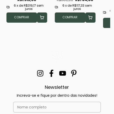
6
x de
R$319,17
sem
6
x de
R$117,33
sem
juros
juros
6
COMPRAR
COMPRAR
C
Newsletter
Increva-se e fique por dentro das novidades!